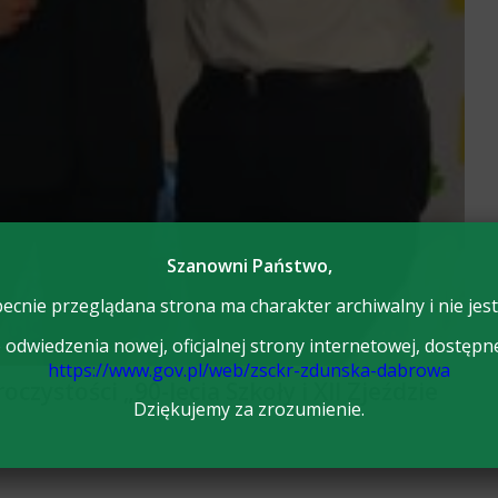
Szanowni Państwo,
ecnie przeglądana strona ma charakter archiwalny i nie jest
odwiedzenia nowej, oficjalnej strony internetowej, dostępn
https://www.gov.pl/web/zsckr-zdunska-dabrowa
zystości „90-lecia Szkoły i XII Zjeździe
Dziękujemy za zrozumienie.