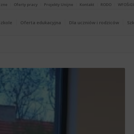
czne
Oferty pracy
Projekty Unijne
Kontakt
RODO
WFOŚiG
szkole
Oferta edukacyjna
Dla uczniów i rodziców
Szk