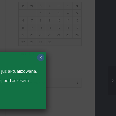
P
W
Ś
C
P
S
N
1
2
3
4
5
6
7
8
9
10
11
12
13
14
15
16
17
18
19
20
21
22
23
24
25
26
27
28
29
30
« maj
lip »
×
 już aktualizowana.
ARCHIWA
ej pod adresem: