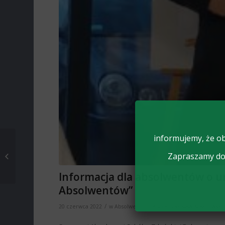
informujemy, że ob
PIKNIK POZNAJ DOBRĄ
Zapraszamy do 
ŻYWNOŚĆ
Informacja dla absolwentów o uroc
Absolwentów”
/
/
20 czerwca 2022
w
Absolwenci
Autor
Stanisław Kosmowski