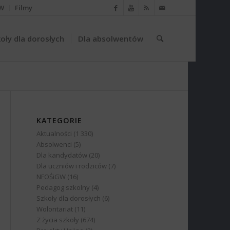
W
Filmy
oły dla dorosłych
Dla absolwentów
KATEGORIE
Aktualności
(1 330)
Absolwenci
(5)
Dla kandydatów
(20)
Dla uczniów i rodziców
(7)
NFOŚiGW
(16)
Pedagog szkolny
(4)
Szkoły dla dorosłych
(6)
Wolontariat
(11)
Z życia szkoły
(674)