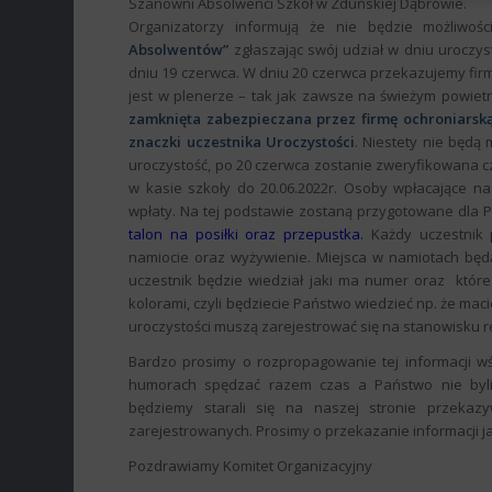
Szanowni Absolwenci Szkół w Zduńskiej Dąbrowie.
Organizatorzy informują że nie będzie możliwośc
Absolwentów”
zgłaszając swój udział w dniu uroczysto
dniu 19 czerwca. W dniu 20 czerwca przekazujemy firm
jest w plenerze – tak jak zawsze na świeżym powiet
zamknięta zabezpieczana przez firmę ochroniarską
znaczki uczestnika Uroczystości
. Niestety nie będą
uroczystość, po 20 czerwca zostanie zweryfikowana 
w kasie szkoły do 20.06.2022r. Osoby wpłacające n
wpłaty. Na tej podstawie zostaną przygotowane dla 
talon na posiłki oraz przepustka.
Każdy uczestnik p
namiocie oraz wyżywienie. Miejsca w namiotach bę
uczestnik będzie wiedział jaki ma numer oraz któr
kolorami, czyli będziecie Państwo wiedzieć np. że mac
uroczystości muszą zarejestrować się na stanowisku r
Bardzo prosimy o rozpropagowanie tej informacji w
humorach spędzać razem czas a Państwo nie byli
będziemy starali się na naszej stronie przekaz
zarejestrowanych. Prosimy o przekazanie informacji 
Pozdrawiamy Komitet Organizacyjny