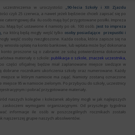
i uczestniczenia w uroczystości
„90-lecia Szkoły i XII Zjazdu
ści czyli 25 czerwca, a nawet jeżeli będziecie chcieli zapisać się po
ie cateringowej dla ilu osób mają być przygotowane posiłki. Impreza
rzu. Mają być ustawione 4 namioty po ok. 100 osób.
Jest to impreza
,
na którą będą mogły wejść tylko
osoby posiadające przepustki i
 mogły wejść osoby niezgłoszone. Każda osoba, która zapisze się na
czy wniosła opłatę na konto bankowe, lub wpłata może być dokonana
a konto proszone są o zabranie ze sobą potwierdzenia dokonania
Państwa materiały o szkole:
publikacja o szkole, znaczek uczestnika,
o części oficjalnej będzie miał zaplanowane miejsce siedzące w
dą dobrane rocznikami ukończenia szkoły oraz numerowane. Każdy
e miejsce w którym namiocie ma zająć. Namioty zostaną oznaczone
ie miejsce 95 w namiocie zielonym. Po przybyciu do szkoły, uczestnicy
ejestracyjnym i pobrać przygotowane materiały.
śród naszych kolegów i koleżanek abyśmy mogli w jak najlepszych
 zaskoczeni wymogami organizacyjnymi. Od przyszłego tygodnia
ywać informacje ile osób w poszczególnych rocznikach zostało
jak najszerszej grupie naszych absolwentów.