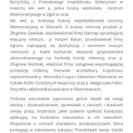
Burzyńską z Powiatowego Inspektoratu Weterynarii w
Łowiczu; lek. wet. p. Jacka Szulca, właściciela Centrum
Weterynaryjnego w Zgierzu oraz
lek. wet. p. Andrzeja Kubicę, współwłaściciela Lecznicy
Weterynaryjnej w Zdunach. Z branży rolniczej przybyli p.
Zbigniew Zawiślak, współwłaściciel firmy Danzap sprzedającej
maszyny rolnicze; p. Kacper Baran, przedstawiciel firmy
Agravis zajmującej się dystrybucją i serwisem maszyn
rolniczych; p. Kamil Kucharski, właściciel gospodarstwa
ukierunkowanego na hodowlę trzody chlewnej oraz p.
Zbigniew Woźniak, właściciel firmy usługowej wspomagającej
produkcję roślinną. Kierunek architektury krajobrazu
reprezentowali p. Weronika Czupa i Sebastian Wilanowski ze
Szkółki Roślin Ozdobnych Ważyńscy oraz p. Małgorzata Pabin,
florystka i właścicielka kwiaciarni w Skierniewicach.
Podczas warsztatów zaproszeni goście dzielili się swoją
wiedzą i doświadczeniem, opowiadali o cieniach i blaskach
swojej pracy, kryteriach, jakie powinni spełniać kandydaci
aplikujący na konkretne stanowiska w ich zawodach.
Wspominali o cechach charakteru, predyspozycjach, które
pomagają w odniesieniu sukcesu. Przedstawili swoje ścieżki