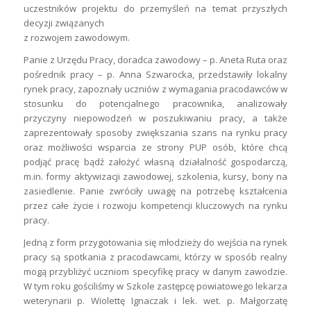
uczestników projektu do przemyśleń na temat przyszłych
decyzji związanych
z rozwojem zawodowym.
Panie z Urzędu Pracy, doradca zawodowy – p. Aneta Ruta oraz
pośrednik pracy – p. Anna Szwarocka, przedstawiły lokalny
rynek pracy, zapoznały uczniów z wymagania pracodawców w
stosunku do potencjalnego pracownika, analizowały
przyczyny niepowodzeń w poszukiwaniu pracy, a także
zaprezentowały sposoby zwiększania szans na rynku pracy
oraz możliwości wsparcia ze strony PUP osób, które chcą
podjąć pracę bądź założyć własną działalność gospodarczą,
m.in. formy aktywizacji zawodowej, szkolenia, kursy, bony na
zasiedlenie. Panie zwróciły uwagę na potrzebę kształcenia
przez całe życie i rozwoju kompetencji kluczowych na rynku
pracy.
Jedną z form przygotowania się młodzieży do wejścia na rynek
pracy są spotkania z pracodawcami, którzy w sposób realny
mogą przybliżyć uczniom specyfikę pracy w danym zawodzie.
W tym roku gościliśmy w Szkole zastępcę powiatowego lekarza
weterynarii p. Wiolettę Ignaczak i lek. wet. p. Małgorzatę