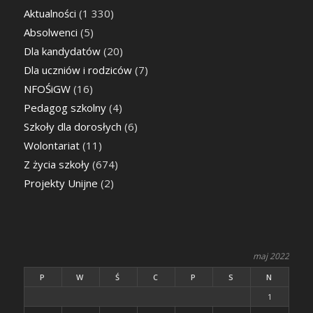
Aktualności
(1 330)
Absolwenci
(5)
Dla kandydatów
(20)
Dla uczniów i rodziców
(7)
NFOŚiGW
(16)
Pedagog szkolny
(4)
Szkoły dla dorosłych
(6)
Wolontariat
(11)
Z życia szkoły
(674)
Projekty Unijne
(2)
maj 2022
P
W
Ś
C
P
S
N
1