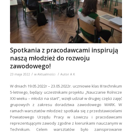
Spotkania z pracodawcami inspirują
naszą młodzież do rozwoju
zawodowego!
/
/
23 maja 2022
w
Aktualności
Autor
A K
W dniach 19.05.2022r – 23.05.2022r. uczniowie klas III technikum
5-letniego, będący uczestnikami projektu „Nauczanie Rolnicze
XXI wieku – młodzi na start”, wzięli udział w drugiej części zajęć
grupowych z zakresu doradztwa zawodowego WARK. W
ramach warsztatów młodzież spotkała się z przedstawicielami
Powiatowego Urzędu Pracy w Łowiczu i pracodawcami
reprezentującymi zawody zgodne z kierunkami nauczanymi w
Technikum. Celem warsztatów było zainspirowanie