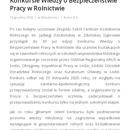
Konkursie Wiedzy o Bezpieczeństwie
Pracy w Rolnictwie
/
/
15 grudnia 2020
w
Aktualności
Autor
A K
Po raz kolejny uczniowie Zespołu Szkół Centrum Kształcenia
Rolniczego im. Jadwigi Dziubińskiej w Zduńskiej Dąbrowie
przystąpili do XII już edycji Konkursu Wiedzy o
Bezpieczeństwie Pracy w Rolnictwie dla uczniów kształcących
się w zawodach rolniczych w szkołach województwa łódzkiego
organizowanego corocznie przez Oddział Regionalny KRUS w
Łodzi, Okręgowy Inspektorat Pracy w Łodzi, Łódzki Ośrodek
Doradztwa Rolniczego oraz Kuratorium Oświaty w Łodzi.
Konkurs odbył się 23 listopada 2020 roku, ze względu na
sytuację sanitarno-epidemiologiczną konkurs
przeprowadzony został w formie zdalnej, a organizatorzy w
trosce o bezpieczeństwo uczniów, zadecydowali o
przeprowadzeniu konkursu tylko na jednym- szkolnym etapie.
Jak co roku głównym celem konkursu było podniesienie
poziomu wiedzy młodzieży na zagrożenia wypadkowe
występujące w gospodarstwach rolnych oraz kształtowanie
umiejętności praktycznego zastosowania wiedzy z zakresu