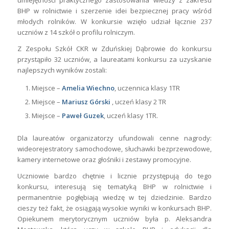
BHP w rolnictwie i szerzenie idei bezpiecznej pracy wśród
młodych rolników. W konkursie wzięło udział łącznie 237
uczniów z 14 szkół o profilu rolniczym.
Z Zespołu Szkół CKR w Zduńskiej Dąbrowie do konkursu
przystąpiło 32 uczniów, a laureatami konkursu za uzyskanie
najlepszych wyników zostali:
Miejsce –
Amelia Wiechno
, uczennica klasy 1TR
Miejsce –
Mariusz Górski
, uczeń klasy 2 TR
Miejsce –
Paweł Guzek
, uczeń klasy 1TR.
Dla laureatów organizatorzy ufundowali cenne nagrody:
wideorejestratory samochodowe, słuchawki bezprzewodowe,
kamery internetowe oraz głośniki i zestawy promocyjne.
Uczniowie bardzo chętnie i licznie przystępują do tego
konkursu, interesują się tematyką BHP w rolnictwie i
permanentnie pogłębiają wiedzę w tej dziedzinie. Bardzo
cieszy też fakt, że osiągają wysokie wyniki w konkursach BHP.
Opiekunem merytorycznym uczniów była p. Aleksandra