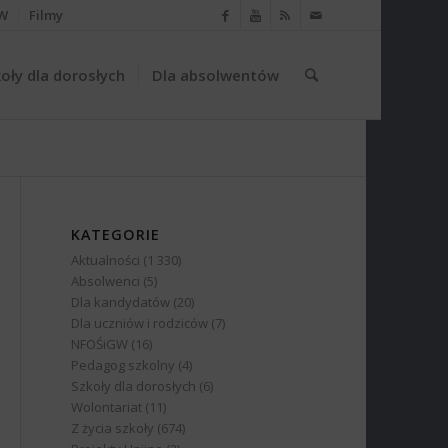
W
Filmy
oły dla dorosłych
Dla absolwentów
KATEGORIE
Aktualności
(1 330)
Absolwenci
(5)
Dla kandydatów
(20)
Dla uczniów i rodziców
(7)
NFOŚiGW
(16)
Pedagog szkolny
(4)
Szkoły dla dorosłych
(6)
Wolontariat
(11)
Z życia szkoły
(674)