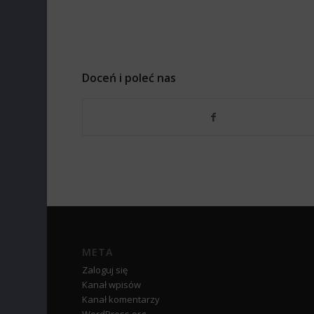
Doceń i poleć nas
META
Zaloguj się
Kanał wpisów
Kanał komentarzy