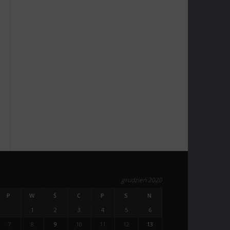
grudzień 2020
P
W
Ś
C
P
S
N
1
2
3
4
5
6
7
8
9
10
11
12
13