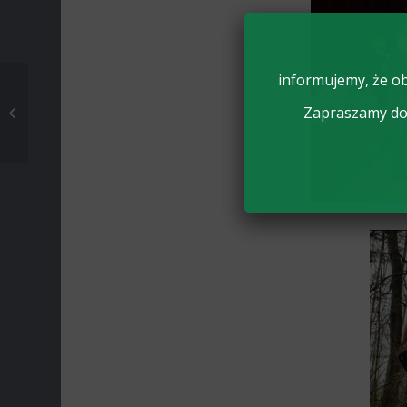
informujemy, że ob
MARIUSZ GÓRSKI Z
KLASY II TR
Zapraszamy do 
AWANSOWAŁ DO
FINAŁU
OGÓLNOPOLSKIEGO
KONKURSU...