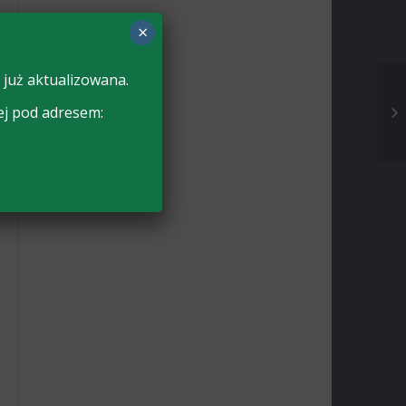
×
 już aktualizowana.
ej pod adresem: