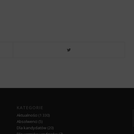
KATEGORIE
Aktualności
(1 330)
Absolwenci
(5)
Dla kandydatów
(20)