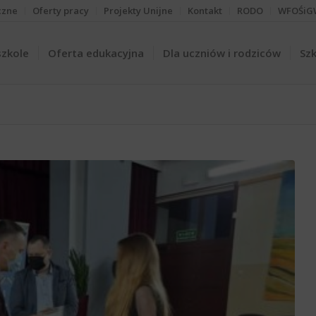
czne
Oferty pracy
Projekty Unijne
Kontakt
RODO
WFOŚiG
szkole
Oferta edukacyjna
Dla uczniów i rodziców
Szk