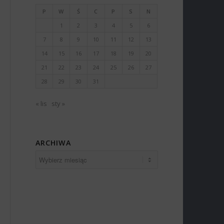
P
W
Ś
C
P
S
N
1
2
3
4
5
6
7
8
9
10
11
12
13
14
15
16
17
18
19
20
21
22
23
24
25
26
27
28
29
30
31
« lis
sty »
ARCHIWA