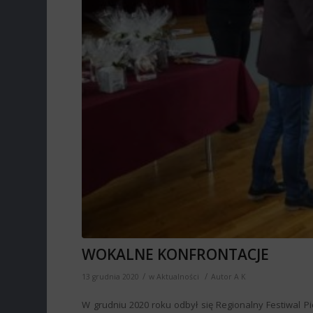
WOKALNE KONFRONTACJE
/
/
13 grudnia 2020
w
Aktualności
Autor
A K
W grudniu 2020 roku odbył się Regionalny Festiwal Pi