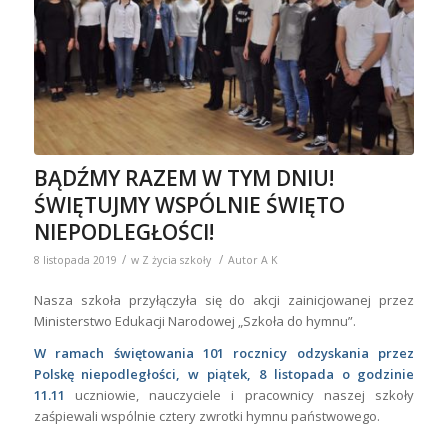
BĄDŹMY RAZEM W TYM DNIU!
ŚWIĘTUJMY WSPÓLNIE ŚWIĘTO
NIEPODLEGŁOŚCI!
/
/
8 listopada 2019
w
Z życia szkoły
Autor
A K
Nasza szkoła przyłączyła się do akcji zainicjowanej przez
Ministerstwo Edukacji Narodowej „Szkoła do hymnu”.
W ramach świętowania 101 rocznicy odzyskania przez
Polskę niepodległości, w piątek, 8 listopada o godzinie
11.11
uczniowie, nauczyciele i pracownicy naszej szkoły
zaśpiewali wspólnie cztery zwrotki hymnu państwowego.