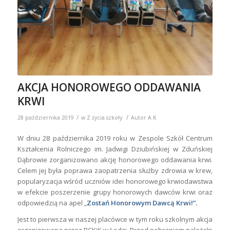
AKCJA HONOROWEGO ODDAWANIA
KRWI
/
/
28 października 2019
w
Z życia szkoły
Autor
A K
W dniu 28 października 2019 roku w Zespole Szkół Centrum
Kształcenia Rolniczego im. Jadwigi Dziubińskiej w Zduńskiej
Dąbrowie zorganizowano akcję honorowego oddawania krwi.
Celem jej była poprawa zaopatrzenia służby zdrowia w krew,
popularyzacja wśród uczniów idei honorowego krwiodawstwa
w efekcie poszerzenie grupy honorowych dawców krwi oraz
odpowiedzią na apel „
Zostań Honorowym Dawcą Krwi!”.
Jest to pierwsza w naszej placówce w tym roku szkolnym akcja
organizowana przez RCKiK w Łodzi. Przed pobraniem należało