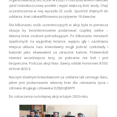
zjeść niskotłuszczowy posiłek i wypić większą ilość wody. Chęć
uczestniczenia w niej wyraziło 25 osób. Spośród chętnych do
oddania krwi zakwalifikowano pozytywnie 19 dawców
Dla kilkunastu osób uczestniczących w akcji była to pierwsza
okazja by bezinteresownie podarować cząstkę siebie –
własną krew osobom potrzebującym. Po kilkunastu minutach
spędzonych na wygodnej leżance, wyjęciu igły i zaciśnięciu
miejsca ukłucia nasi krwiodawcy mogli pobrać czekolady i
batoniki jako ekwiwalent za utracone kalorie. Potwierdzili
również wcześniejsze tezy, że pobranie nie boli i jest
bezpieczne. Podczas akcji Nasi dawcy oddali honorowo 8 550.
ml krwi (8,55 l).
Naszym dzielnym krwiodawcom za oddanie tak cennego daru,
jakim jest podarowanie własnej krwi dla ratowania życia i
zdrowia drugiego człowieka DZIĘKUJEMY!!!
Do zobaczenia na kolejnej akcji w lutym 2020 roku.