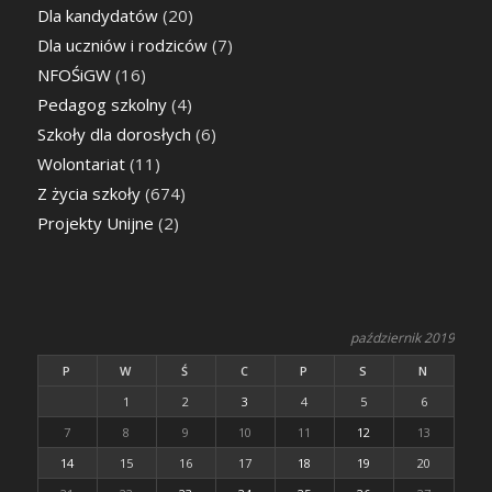
Dla kandydatów
(20)
Dla uczniów i rodziców
(7)
NFOŚiGW
(16)
Pedagog szkolny
(4)
Szkoły dla dorosłych
(6)
Wolontariat
(11)
Z życia szkoły
(674)
Projekty Unijne
(2)
październik 2019
P
W
Ś
C
P
S
N
1
2
3
4
5
6
7
8
9
10
11
12
13
14
15
16
17
18
19
20