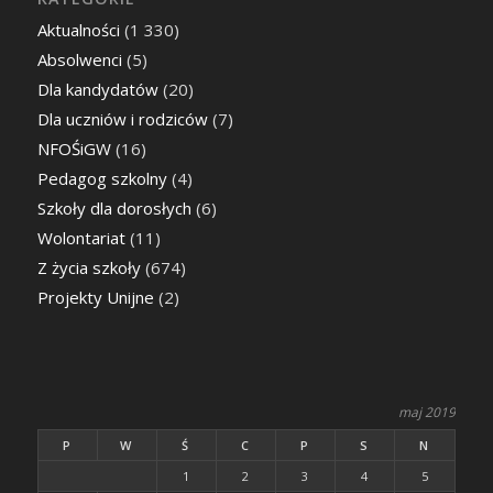
Aktualności
(1 330)
Absolwenci
(5)
Dla kandydatów
(20)
Dla uczniów i rodziców
(7)
NFOŚiGW
(16)
Pedagog szkolny
(4)
Szkoły dla dorosłych
(6)
Wolontariat
(11)
Z życia szkoły
(674)
Projekty Unijne
(2)
maj 2019
P
W
Ś
C
P
S
N
1
2
3
4
5