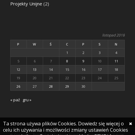
Projekty Unijne
(2)
listopad 2018
P
W
Ś
C
P
S
N
1
2
3
4
5
6
7
8
9
10
11
12
13
14
15
16
17
18
19
20
21
22
23
24
25
26
27
28
29
30
« paź
gru »
Ta strona używa plików Cookies. Dowiedz się więcej o
celu ich używania i możliwości zmiany ustawień Cookies
© Copyright - Zespół Szkół Centrum Kształcenia Rolniczego im. Jadwigi