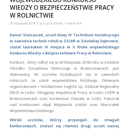
WIEDZY O BEZPIECZEŃSTWIE PRACY
W ROLNICTWIE
/
/
29 listopada 2018
w
Z życia szkoły
Autor
A K
Daniel Staniaszek, uczeń klasy IV Technikum kształcącego
w zawodzie technik rolnik w ZSCKR w Zduńskiej Dąbrowie,
został laureatem III miejsca w X finale wojewódzkiego
Konkursu Wiedzy o Bezpieczeństwie Pracy w Rolnictwie.
Konkurs , który odbył się w 28 listopada 2018 roku w Łódzkim
Ośrodku Doradztwa Rolniczego w Bratoszewicach, jest
skierowany do uczniów kształcących się w zawodach
rolniczych ze szkół województwa łódzkiego. Głównymi
organizatorami i fundatorami nagród są: Oddział Regionalny
KRUS w Łodzi, Okręgowy Inspektorat Pracy w Łodzi, ŁODR w
Bratoszewicach oraz Kuratorium Oświaty w Łodzi. Patronat
nad konkursem objął Wojewoda Łódzki oraz Marszałek
Województwa Łódzkiego.
Wśród uczniów, którzy przystąpili do zmagań
konkursowych, znalazł się również drugi uczeń naszej