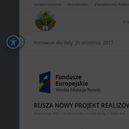
Strona Główna
Aktualności
Zamówienia Publi
O 
Archiwum dla daty: 25 września, 2017
RUSZA NOWY PROJEKT REALIZOW
/
/
25 września 2017
w
Aktualności
,
Z życia szkoły
Autor
A K