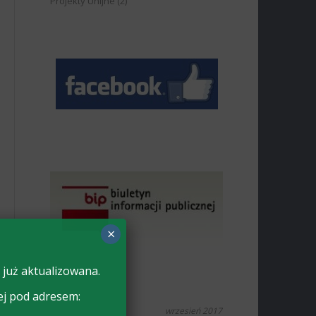
Projekty Unijne
(2)
×
 już aktualizowana.
ej pod adresem:
wrzesień 2017