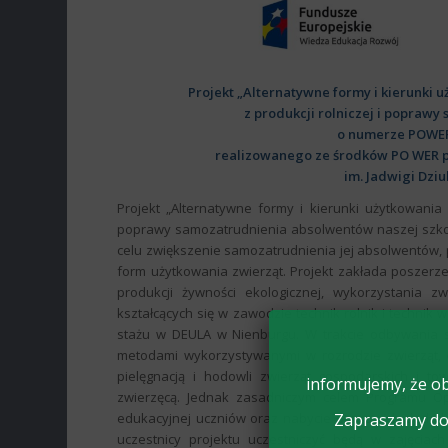
Projekt „Alternatywne formy i kierunki
z produkcji rolniczej i popraw
o numerze POWER
realizowanego ze środków PO WER pr
im. Jadwigi Dzi
Projekt „Alternatywne formy i kierunki użytkowania
poprawy samozatrudnienia absolwentów naszej szkoły
celu zwiększenie samozatrudnienia jej absolwentów
form użytkowania zwierząt. Projekt zakłada poszerze
produkcji żywności ekologicznej, wykorzystania z
kształcących się w zawodzie technik rolnik i technik
stażu w DEULA w Nienburgu. W trakcie odbywania s
metodami wykorzystywanymi w rozrodzie zwierząt, e
pielęgnacją i hodowli zwierząt gospodarskich i t
informujemy, że ob
zwierzęcą. Jednak zasadniczym celem Programu Op
Zapraszamy do 
edukacyjnej uczniów oraz nabycie przez nich doda
uczestnicy projektu uczestniczyć będą w zajęciac