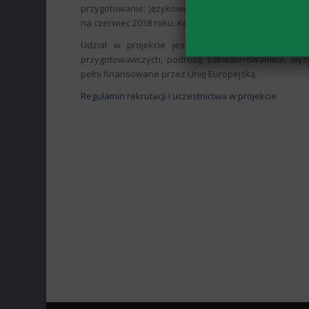
przygotowanie: językowe, kulturowe, merytoryczne i
na czerwiec 2018 roku. Kolejna grupa uczniów, w rama
Udział w projekcie jest całkowicie bezpłatny. W
przygotowawczych, podróżą, zakwaterowaniem, wyży
pełni finansowane przez Unię Europejską.
Regulamin rekrutacji i uczestnictwa w projekcie