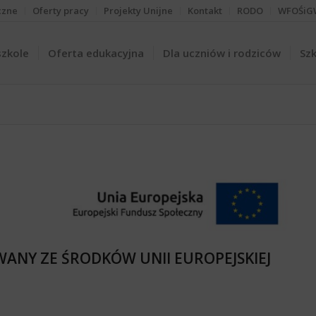
czne
Oferty pracy
Projekty Unijne
Kontakt
RODO
WFOŚiG
szkole
Oferta edukacyjna
Dla uczniów i rodziców
Szk
ANY ZE ŚRODKÓW UNII EUROPEJSKIEJ