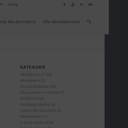
W
Filmy
oły dla dorosłych
Dla absolwentów
KATEGORIE
Aktualności
(1 330)
Absolwenci
(5)
Dla kandydatów
(20)
Dla uczniów i rodziców
(7)
NFOŚiGW
(16)
Pedagog szkolny
(4)
Szkoły dla dorosłych
(6)
Wolontariat
(11)
Z życia szkoły
(674)