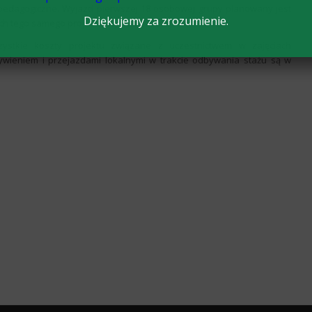
 pedagogiczne. Wyjazd pierwszej 18 osobowej grupy planowany jest
Dziękujemy za zrozumienie.
ch tego samego projektu, wyjedzie w maju 2019 roku.
szystkie koszty projektu związane z uczestnictwem w zajęciach
wieniem i przejazdami lokalnymi w trakcie odbywania stażu są w