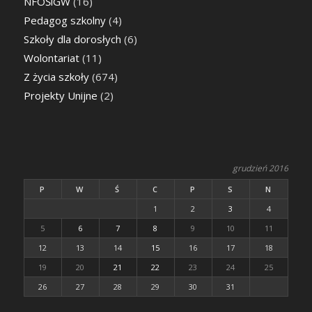
NFOŚiGW
(16)
Pedagog szkolny
(4)
Szkoły dla dorosłych
(6)
Wolontariat
(11)
Z życia szkoły
(674)
Projekty Unijne
(2)
grudzień 2016
P
W
Ś
C
P
S
N
1
2
3
4
5
6
7
8
9
10
11
12
13
14
15
16
17
18
19
20
21
22
23
24
25
26
27
28
29
30
31