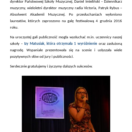
dyrektor Państwowej Szkoły Muzycznej, Daniel Imieliński – Dziennikarz
muzyczny, wieloletni dyrektor muzyczny radia Victoria, Patryk Rybus –
Absolwent Akademii Muzycznej. Po przesłuchaniach wyłoniono
laureatów, których zaproszono na galę festiwalową 4 grudnia 2016
roku.
Na uroczystej gali publiczność mogła wysłuchać m.in. uczennicy naszej
szkoły –
Izy Matusiak, która otrzymała 1 wyróżnienie
oraz zasłużoną
nagrodę. Wspaniale prezentowała się na scenie i usłyszała wiele
pozytywnych słów od jury i publiczności.
Serdecznie gratulujemy i życzymy dalszych sukcesów.