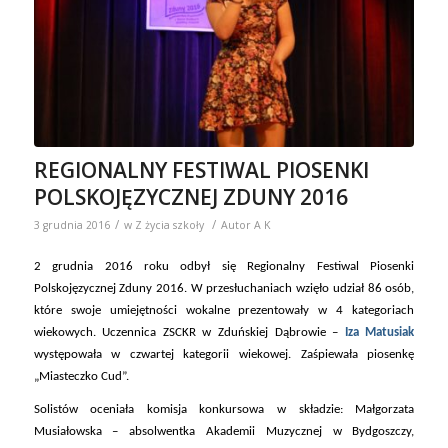
REGIONALNY FESTIWAL PIOSENKI
POLSKOJĘZYCZNEJ ZDUNY 2016
/
/
3 grudnia 2016
w
Z życia szkoły
Autor
A K
2 grudnia 2016 roku odbył się Regionalny Festiwal Piosenki
Polskojęzycznej Zduny 2016. W przesłuchaniach wzięło udział 86 osób,
które swoje umiejętności wokalne prezentowały w 4 kategoriach
wiekowych. Uczennica ZSCKR w Zduńskiej Dąbrowie –
Iza Matusiak
występowała w czwartej kategorii wiekowej. Zaśpiewała piosenkę
„Miasteczko Cud”.
Solistów oceniała komisja konkursowa w składzie: Małgorzata
Musiałowska – absolwentka Akademii Muzycznej w Bydgoszczy,