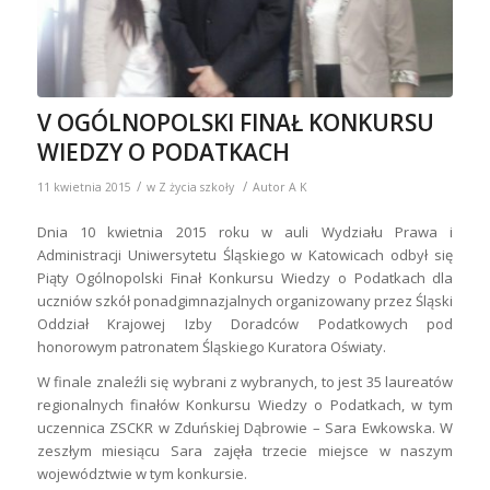
V OGÓLNOPOLSKI FINAŁ KONKURSU
WIEDZY O PODATKACH
/
/
11 kwietnia 2015
w
Z życia szkoły
Autor
A K
Dnia 10 kwietnia 2015 roku w auli Wydziału Prawa i
Administracji Uniwersytetu Śląskiego w Katowicach odbył się
Piąty Ogólnopolski Finał Konkursu Wiedzy o Podatkach dla
uczniów szkół ponadgimnazjalnych organizowany przez Śląski
Oddział Krajowej Izby Doradców Podatkowych pod
honorowym patronatem Śląskiego Kuratora Oświaty.
W finale znaleźli się wybrani z wybranych, to jest 35 laureatów
regionalnych finałów Konkursu Wiedzy o Podatkach, w tym
uczennica ZSCKR w Zduńskiej Dąbrowie – Sara Ewkowska. W
zeszłym miesiącu Sara zajęła trzecie miejsce w naszym
województwie w tym konkursie.