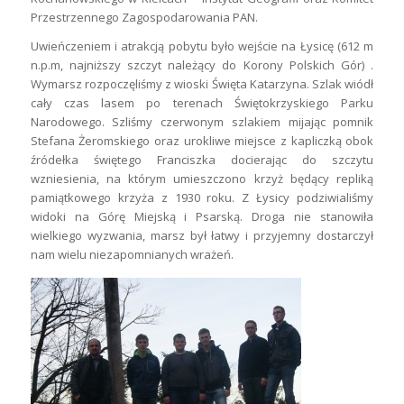
Przestrzennego Zagospodarowania PAN.
Uwieńczeniem i atrakcją pobytu było wejście na Łysicę (612 m
n.p.m, najniższy szczyt należący do Korony Polskich Gór) .
Wymarsz rozpoczęliśmy z wioski Święta Katarzyna. Szlak wiódł
cały czas lasem po terenach Świętokrzyskiego Parku
Narodowego. Szliśmy czerwonym szlakiem mijając pomnik
Stefana Żeromskiego oraz urokliwe miejsce z kapliczką obok
źródełka świętego Franciszka docierając do szczytu
wzniesienia, na którym umieszczono krzyż będący repliką
pamiątkowego krzyża z 1930 roku. Z Łysicy podziwialiśmy
widoki na Górę Miejską i Psarską. Droga nie stanowiła
wielkiego wyzwania, marsz był łatwy i przyjemny dostarczył
nam wielu niezapomnianych wrażeń.