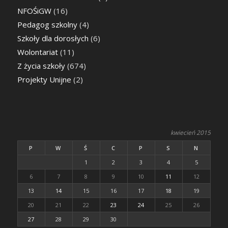
NFOŚiGW
(16)
Pedagog szkolny
(4)
Szkoły dla dorosłych
(6)
Wolontariat
(11)
Z życia szkoły
(674)
Projekty Unijne
(2)
kwiecień 2015
P
W
Ś
C
P
S
N
1
2
3
4
5
6
7
8
9
10
11
12
13
14
15
16
17
18
19
20
21
22
23
24
25
26
27
28
29
30