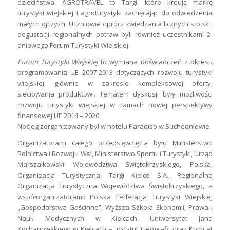
dzieciństwa. AGROTRAVEL to Targi, które kreują markę
turystyki wiejskiej i agroturystyki zachęcając do odwiedzenia
małych ojczyzn. Uczniowie oprócz zwiedzania licznych stoisk i
degustacji regionalnych potraw byli również uczestnikami 2-
dniowego Forum Turystyki Wiejskiej.
Forum Turystyki Wiejskiej
to wymiana doświadczeń z okresu
programowania UE 2007-2013 dotyczących rozwoju turystyki
wiejskiej, głównie w zakresie kompleksowej oferty,
sieciowania produktowi. Tematem dyskusji były możliwości
rozwoju turystyki wiejskiej w ramach nowej perspektywy
finansowej UE 2014 – 2020.
Nocleg zorganizowany był w hotelu Paradiso w Suchedniowie.
Organizatorami całego przedsięwzięcia było Ministerstwo
Rolnictwa i Rozwoju Wsi, Ministerstwo Sportu i Turystyki, Urząd
Marszałkowski Województwa Świętokrzyskiego, Polska,
Organizacja Turystyczna, Targi Kielce S.A., Regionalna
Organizacja Turystyczna Województwa Świętokrzyskiego, a
współorganizatorami: Polska Federacja Turystyki Wiejskiej
„Gospodarstwa Gościnne”, Wyższa Szkoła Ekonomii, Prawa i
Nauk Medycznych w Kielcach, Uniwersytet Jana
Kochanowskiego w Kielcach – Instytut Geografii oraz Komitet