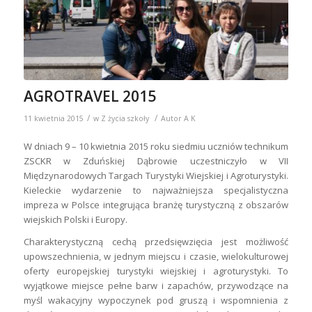
AGROTRAVEL 2015
/
/
11 kwietnia 2015
w
Z życia szkoły
Autor
A K
W dniach 9 – 10 kwietnia 2015 roku siedmiu uczniów technikum
ZSCKR w Zduńskiej Dąbrowie uczestniczyło w VII
Międzynarodowych Targach Turystyki Wiejskiej i Agroturystyki.
Kieleckie wydarzenie to najważniejsza specjalistyczna
impreza w Polsce integrująca branżę turystyczną z obszarów
wiejskich Polski i Europy.
Charakterystyczną cechą przedsięwzięcia jest możliwość
upowszechnienia, w jednym miejscu i czasie, wielokulturowej
oferty europejskiej turystyki wiejskiej i agroturystyki. To
wyjątkowe miejsce pełne barw i zapachów, przywodzące na
myśl wakacyjny wypoczynek pod gruszą i wspomnienia z