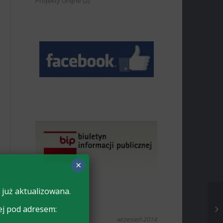
Projekty Unijne
(2)
×
 już aktualizowana.
ej pod adresem:
wrzesień 2014