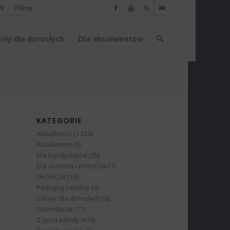
W
Filmy
oły dla dorosłych
Dla absolwentów
KATEGORIE
Aktualności
(1 330)
Absolwenci
(5)
Dla kandydatów
(20)
Dla uczniów i rodziców
(7)
NFOŚiGW
(16)
Pedagog szkolny
(4)
Szkoły dla dorosłych
(6)
Wolontariat
(11)
Z życia szkoły
(674)