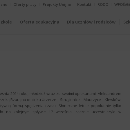
czne
Oferty pracy
Projekty Unijne
Kontakt
RODO
WFOŚiG
szkole
Oferta edukacyjna
Dla uczniów i rodziców
Szk
eśnia 2014 roku, młodzież wraz ze swoimi opiekunami: Aleksandrem
rzeką Bzurą na odcinku Urzecze – Strugienice – Maurzyce – Klewków.
ktywną formą spędzenia czasu. Słoneczne letnie popołudnie tylko
ło na kolejnym spływie 17 września. Łącznie uczestniczyło w