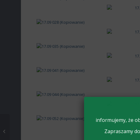
informujemy, że ob
WYCIECZKA
Zapraszamy do 
ROWEROWA DO
WALEWIC