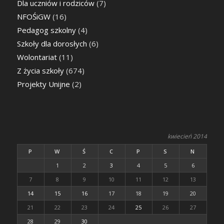
Dla uczniów i rodziców
(7)
NFOŚiGW
(16)
Pedagog szkolny
(4)
Szkoły dla dorosłych
(6)
Wolontariat
(11)
Z życia szkoły
(674)
Projekty Unijne
(2)
kwiecień 2014
P
W
Ś
C
P
S
N
1
2
3
4
5
6
7
8
9
10
11
12
13
14
15
16
17
18
19
20
21
22
23
24
25
26
27
28
29
30