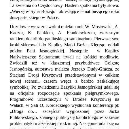
12 kwietnia do Częstochowy. Hasłem spotkania były słowa:
„Wierzę w Syna Bożego” określające temat bieżącego roku
duszpasterskiego w Polsce.
Uczniowie wraz ze swoimi opiekunami: W. Mostowską, A.
Kaczor, K. Pankiem, A. Frankiewiczem, wczesnym
rankiem dotarli do paulińskiego sanktuarium. Pierwsze swe
kroki skierowali do Kaplicy Matki Bożej. Klęcząc, oddali
pokłon Pani Jasnogórskiej. Następnie
w Kaplicy
Najświętszego Sakramentu trwali na krótkiej modlitwie.
Zwiedzili też w klasztornej przybudówce Golgotę
Jasnogórską, autorstwa malarza Jerzego Dudy-Gracza, ze
Stacjami Drogi Krzyżowej przedstawionymi w całkiem
nowej scenerii, czasem wręcz z bardzo zaskakującą
symboliką. Po zwiedzeniu Bazyliki Jasnogórskiej udali się
na oficjalne rozpoczęcie spotkania pielgrzymkowego.
Programowo uczestniczyli w Drodze Krzyżowej na
Wałach, w Sali O. Kordeckiego wysłuchali konferencji pt:
„Droga do… szczęścia” wygłoszonej przez Jacka
Pulikowskiego, znanego publicystę katolickiego w zakresie
problematyki małżeńskiej i rodzinnej. Następnie udali się na