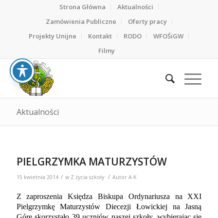
Strona Główna
Aktualności
Zamówienia Publiczne
Oferty pracy
Projekty Unijne
Kontakt
RODO
WFOŚiGW
Filmy
Aktualności
PIELGRZYMKA MATURZYSTÓW
/
/
15 kwietnia 2014
w
Z życia szkoły
Autor
A K
Z zaproszenia Księdza Biskupa Ordynariusza na XXI
Pielgrzymkę Maturzystów Diecezji Łowickiej na Jasną
Górę skorzystało 39 uczniów naszej szkoły, wybierając się