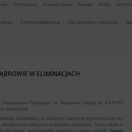
czne
Oferty pracy
Projekty Unijne
Kontakt
RODO
WFOŚiG
szkole
Oferta edukacyjna
Dla uczniów i rodziców
Szk
 DĄBROWIE W ELIMINACJACH
 Gospodarstwa Wiejskiego
w Warszawie, odbyły się XXXVIII
ści Rolniczych.
 Jadwigi Dziubińskiej w Zduńskiej Dąbrowie reprezentowany był
 mechanizacja rolnictwa i architektura krajobrazu. Nasza szkoła w
ła III miejsce. Indywidualnie największy sukces odnieśli:
Janusz