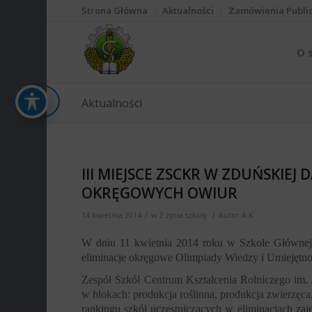
Strona Główna
Aktualności
Zamówienia Publi
O 
Aktualności
III MIEJSCE ZSCKR W ZDUŃSKIEJ
OKRĘGOWYCH OWIUR
/
/
14 kwietnia 2014
w
Z życia szkoły
Autor
A K
W dniu 11 kwietnia 2014 roku w Szkole Głównej
eliminacje okręgowe Olimpiady Wiedzy i Umiejętno
Zespół Szkół Centrum Kształcenia Rolniczego im.
w blokach: produkcja roślinna, produkcja zwierzęca,
rankingu szkół uczestniczących w eliminacjach zaję