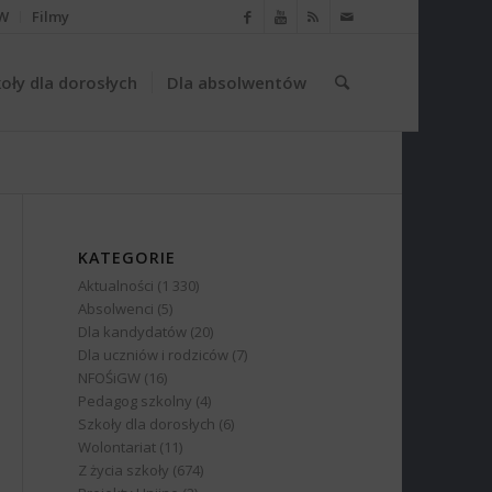
W
Filmy
oły dla dorosłych
Dla absolwentów
KATEGORIE
Aktualności
(1 330)
Absolwenci
(5)
Dla kandydatów
(20)
Dla uczniów i rodziców
(7)
NFOŚiGW
(16)
Pedagog szkolny
(4)
Szkoły dla dorosłych
(6)
Wolontariat
(11)
Z życia szkoły
(674)