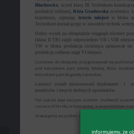
Błachowicz
, uczeń klasy III Technikum kształcąc
produkcji roślinnej,
Róża Gradowska
uczennica
k
krajobrazu, zajmując
trzecie miejsce
w bloku arc
Technikum kształcącego w zawodzie technik wetery
Dobry wynik na olimpiadzie osiągnęli również pozo
(klasa II TR) zajęli odpowiednio VII i VIII miejs
TW w bloku produkcja zwierzęca uplasował się 
produkcja roślinna zajął VI miejsce.
Uczniowie do olimpiady przygotowywali się pod kierun
pod kierunkiem pani Jolanty Bilskiej, Róża Gradow
kierunkiem pani Bogumiły Łanieckiej.
Laureaci zostali uhonorowani dyplomami
i
n
pendrivów i innych drobnych upominków.
Ten sukces daje naszym uczniom możliwość uczestnic
czerwca 2014 roku w Nawojowej, w województwie mał
Gratulujemy wszystkim
i życzymy dalszych sukcesów 
informujemy, że ob