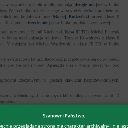
ego w zawodzie technik rolnik, zajmując
drugie miejsce
w bloku
lasy IV Technikum kształcącego w zawodzie technik architektury
hitektura krajobrazu oraz
Maciej Budzyński
uczeń klasy II
narii, zajmując
trzecie miejsce
w bloku produkcji zwierzęcej.
stali uczniowie: Kamil Kucharski (klasa III TR), Michał Pietrzak
ce w bloku mechanizacja rolnictwa, Tomasz Kowalczyk z klasy II
na V miejscu zaś Michał Wasilewski z klasy III TR w bloku
kiem nauczycieli: Janusz Błachowicz przygotowywał się do olimpiady
ska pod kierunkiem pani Agnieszki Piesik, Maciej Budzyński pod
agrodami rzeczowymi w postaci klawiatur bezprzewodowych,
zenia w eliminacjach centralnych, które odbędą się w dniach 6 – 7
opolskim.
w postaci indeksów na wymarzone studia.
Szanowni Państwo,
ecnie przeglądana strona ma charakter archiwalny i nie jest