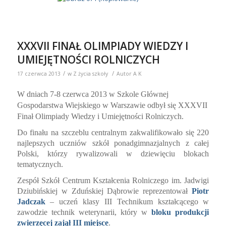
XXXVII FINAŁ OLIMPIADY WIEDZY I
UMIEJĘTNOŚCI ROLNICZYCH
/
/
17 czerwca 2013
w
Z życia szkoły
Autor
A K
W dniach 7-8 czerwca 2013 w Szkole Głównej
Gospodarstwa Wiejskiego w Warszawie odbył się XXXVII
Finał Olimpiady Wiedzy i Umiejętności Rolniczych.
Do finału na szczeblu centralnym zakwalifikowało się
220
najlepszych
uczniów
szkół ponadgimnazjalnych z całej
Polski, którzy rywalizowali w dziewięciu blokach
tematycznych.
Zespół Szkół Centrum Kształcenia Rolniczego im. Jadwigi
Dziubińskiej w Zduńskiej Dąbrowie reprezentował
Piotr
Jadczak
– uczeń klasy III Technikum kształcącego w
zawodzie technik weterynarii, który w
bloku produkcji
zwierzęcej zajął III miejsce
.