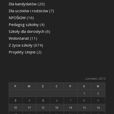
Dla kandydatów
(20)
Dla uczniów i rodziców
(7)
NFOŚiGW
(16)
Pedagog szkolny
(4)
Szkoły dla dorosłych
(6)
Wolontariat
(11)
Z życia szkoły
(674)
Projekty Unijne
(2)
czerwiec 2013
P
W
Ś
C
P
S
N
1
2
3
4
5
6
7
8
9
10
11
12
13
14
15
16