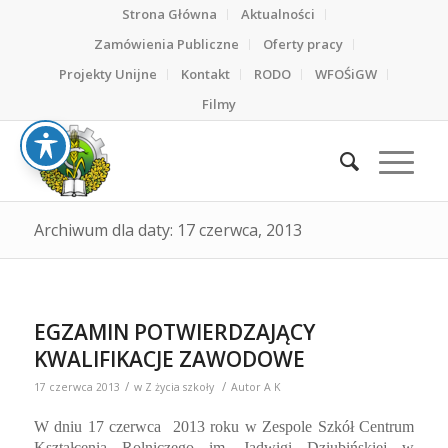
Strona Główna
Aktualności
Zamówienia Publiczne
Oferty pracy
Projekty Unijne
Kontakt
RODO
WFOŚiGW
Filmy
Archiwum dla daty: 17 czerwca, 2013
EGZAMIN POTWIERDZAJĄCY
KWALIFIKACJE ZAWODOWE
/
/
17 czerwca 2013
w
Z życia szkoły
Autor
A K
W dniu 17 czerwca
2013 roku
w Zespole Szkół Centrum
Kształcenia Rolniczego im. Jadwigi Dziubińskiej w