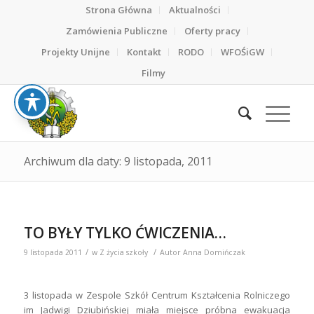
Strona Główna
Aktualności
Zamówienia Publiczne
Oferty pracy
Projekty Unijne
Kontakt
RODO
WFOŚiGW
Filmy
Archiwum dla daty: 9 listopada, 2011
TO BYŁY TYLKO ĆWICZENIA…
/
/
9 listopada 2011
w
Z życia szkoły
Autor
Anna Domińczak
3 listopada w Zespole Szkół Centrum Kształcenia Rolniczego
im Jadwigi Dziubińskiej miała miejsce próbna ewakuacja