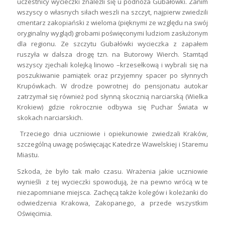
uczestnicy wycieczki znaleźli się u podnóża Gubałówki. Zanim
wszyscy o własnych siłach weszli na szczyt, najpierw zwiedzili
cmentarz zakopiański z wieloma (pięknymi ze względu na swój
oryginalny wygląd) grobami poświęconymi ludziom zasłużonym
dla regionu. Ze szczytu Gubałówki wycieczka z zapałem
ruszyła w dalsza drogę tzn. na Butorowy Wierch. Stamtąd
wszyscy zjechali kolejką linowo –krzesełkową i wybrali się na
poszukiwanie pamiątek oraz przyjemny spacer po słynnych
Krupówkach. W drodze powrotnej do pensjonatu autokar
zatrzymał się również pod słynną skocznią narciarską (Wielka
Krokiew) gdzie rokrocznie odbywa się Puchar Świata w
skokach narciarskich.
Trzeciego dnia uczniowie i opiekunowie zwiedzali Kraków,
szczególną uwagę poświęcając Katedrze Wawelskiej i Staremu
Miastu.
Szkoda, że było tak mało czasu. Wrażenia jakie uczniowie
wynieśli z tej wycieczki spowodują, że na pewno wrócą w te
niezapomniane miejsca. Zachęcą także kolegów i koleżanki do
odwiedzenia Krakowa, Zakopanego, a przede wszystkim
Oświęcimia.