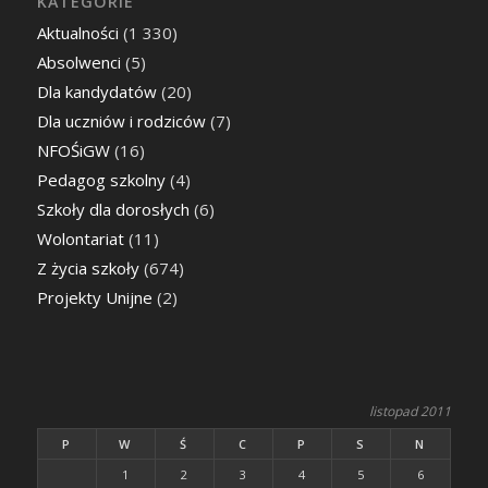
KATEGORIE
Aktualności
(1 330)
Absolwenci
(5)
Dla kandydatów
(20)
Dla uczniów i rodziców
(7)
NFOŚiGW
(16)
Pedagog szkolny
(4)
Szkoły dla dorosłych
(6)
Wolontariat
(11)
Z życia szkoły
(674)
Projekty Unijne
(2)
listopad 2011
P
W
Ś
C
P
S
N
1
2
3
4
5
6