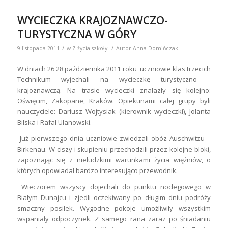
WYCIECZKA KRAJOZNAWCZO-
TURYSTYCZNA W GÓRY
/
/
9 listopada 2011
w
Z życia szkoły
Autor
Anna Domińczak
W dniach 26 28 października 2011 roku uczniowie klas trzecich
Technikum wyjechali na wycieczkę turystyczno –
krajoznawczą. Na trasie wycieczki znalazły się kolejno:
Oświęcim, Zakopane, Kraków. Opiekunami całej grupy byli
nauczyciele: Dariusz Wojtysiak (kierownik wycieczki), Jolanta
Bilska i Rafał Ulanowski.
Już pierwszego dnia uczniowie zwiedzali obóz Auschwitzu –
Birkenau. W ciszy i skupieniu przechodzili przez kolejne bloki,
zapoznając się z nieludzkimi warunkami życia więźniów, o
których opowiadał bardzo interesująco przewodnik.
Wieczorem wszyscy dojechali do punktu noclegowego w
Białym Dunajcu i zjedli oczekiwany po długim dniu podróży
smaczny posiłek. Wygodne pokoje umożliwiły wszystkim
wspaniały odpoczynek. Z samego rana zaraz po śniadaniu