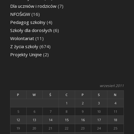
Dla uczniów i rodziców
(7)
NFOŚiGW
(16)
Pedagog szkolny
(4)
Szkoły dla dorosłych
(6)
Wolontariat
(11)
Z życia szkoły
(674)
Projekty Unijne
(2)
wrzesień 2011
P
W
Ś
C
P
S
N
1
2
3
4
5
6
7
8
9
10
11
12
13
14
15
16
17
18
19
20
21
22
23
24
25