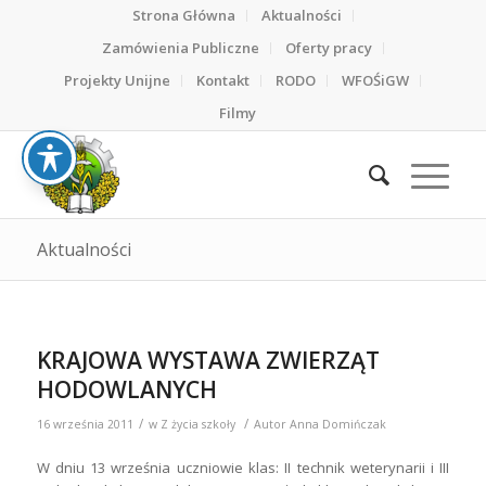
Strona Główna
Aktualności
Zamówienia Publiczne
Oferty pracy
Projekty Unijne
Kontakt
RODO
WFOŚiGW
Filmy
Aktualności
KRAJOWA WYSTAWA ZWIERZĄT
HODOWLANYCH
/
/
16 września 2011
w
Z życia szkoły
Autor
Anna Domińczak
W dniu 13 września uczniowie klas: II technik weterynarii i III