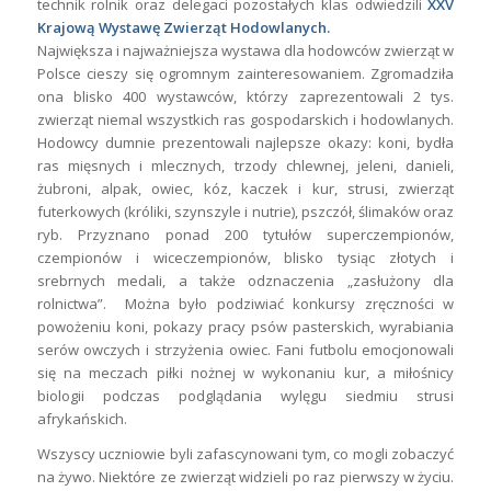
technik rolnik oraz delegaci pozostałych klas odwiedzili
XXV
Krajową Wystawę Zwierząt Hodowlanych.
Największa i najważniejsza wystawa dla hodowców zwierząt w
Polsce cieszy się ogromnym zainteresowaniem. Zgromadziła
ona blisko 400 wystawców, którzy zaprezentowali 2 tys.
zwierząt niemal wszystkich ras gospodarskich i hodowlanych.
Hodowcy dumnie prezentowali najlepsze okazy: koni, bydła
ras mięsnych i mlecznych, trzody chlewnej, jeleni, danieli,
żubroni, alpak, owiec, kóz, kaczek i kur, strusi, zwierząt
futerkowych (króliki, szynszyle i nutrie), pszczół, ślimaków oraz
ryb. Przyznano ponad 200 tytułów superczempionów,
czempionów i wiceczempionów, blisko tysiąc złotych i
srebrnych medali, a także odznaczenia „zasłużony dla
rolnictwa”. Można było podziwiać konkursy zręczności w
powożeniu koni, pokazy pracy psów pasterskich, wyrabiania
serów owczych i strzyżenia owiec. Fani futbolu emocjonowali
się na meczach piłki nożnej w wykonaniu kur, a miłośnicy
biologii podczas podglądania wylęgu siedmiu strusi
afrykańskich.
Wszyscy uczniowie byli zafascynowani tym, co mogli zobaczyć
na żywo. Niektóre ze zwierząt widzieli po raz pierwszy w życiu.