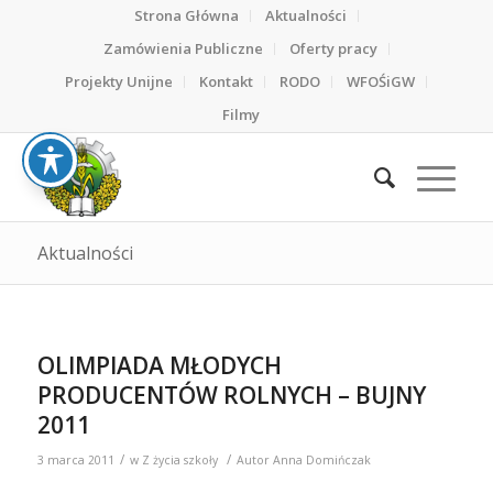
Strona Główna
Aktualności
Zamówienia Publiczne
Oferty pracy
Projekty Unijne
Kontakt
RODO
WFOŚiGW
Filmy
Aktualności
OLIMPIADA MŁODYCH
PRODUCENTÓW ROLNYCH – BUJNY
2011
/
/
3 marca 2011
w
Z życia szkoły
Autor
Anna Domińczak