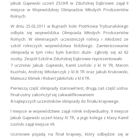
Jakub Gajewski uczeń ZSCKR w Zduńskiej Dąbrowie zajął II
miejsce w Wojewódzkiej Olimpiadzie Młodych Producentów
Rolnych.
W dniu 25.02.2011 w Bujnach koło Piotrkowa Trybunalskiego
odbyła się wojewódzka Olimpiada Młodych Producentów
Rolnych. W eliminacjach uczestniczyli rolnicy i młodzież ze
szkół rolniczych województwa łódzkiego. Zainteresowanie
olimpiadą w tym roku było bardzo duże- zgłosiły się aż 62
osoby. Zespół Szkół w Zduńskiej Dąbrowie reprezentowało
7 uczniów: Jakub Gajewski, Kamil Lisiński z kl IV TR, Marcin
Kuciński, Andrzej Włodarczyk z kl III TR oraz Jakub Krukowski,
Mateusz Klimek i Robert Jabłoński z kl II TR.
Pierwszą część olimpiady stanowił test, drugą zaś część ustna.
Finał ustny zakończył się zakwalifikowaniem
8 najlepszych uczestników olimpiady do finału krajowego.
I miejsce w województwie zajął rolnik indywidualny, II miejsce
Jakub Gajewski uczeń klasy IV TR, a jego kolega z klasy Kamil
Lisiński zajął miejsce VII.
Uczniowie pojadą na finał krajowy, który odbędzie się w