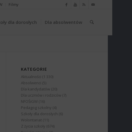
W
Filmy
oły dla dorosłych
Dla absolwentów
KATEGORIE
Aktualności
(1 330)
Absolwenci
(5)
Dla kandydatów
(20)
Dla uczniów i rodziców
(7)
NFOŚiGW
(16)
Pedagog szkolny
(4)
Szkoły dla dorosłych
(6)
Wolontariat
(11)
Z życia szkoły
(674)