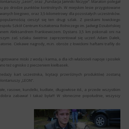
olontariuszy „Leon”, oraz „Fundacja Jamniki Niczyje”. Maraton polegał
eniu po drodze punktów kontrolnych. W miejskim lesie przygotowane
owanych biegowo, oraz 3,5-kilometrowy dla pozostałych uczestników.
pularnością cieszył się ten drugi szlak. Z pieskami łowickiego
espołu Szkół Centrum Kształcenia Rolniczego im. Jadwigi Dziubińskiej
nem Aleksandrem Frankiewiczem. Dystans 3,5 km pokonali oni na
ższym zaś szlaku świetnie zaprezentował się uczeń Adam Dałek,
atonie. Ciekawe nagrody, m.in. obroże z łowickimi haftami trafiły do
gotowane miski z wodą i karma, a dla ich właścicieli napoje i posiłek
no też ognisko z pieczeniem kiełbasek.
daży kart uczestnika, licytacji przeróżnych produktów) zostaną
lontariuszy „LEON”.
łe, rasowe, kundelki, kudłate, długowłose itd., a przede wszystkim
ię dobra zabawa! I takaż była!!! W słoneczne popołudnie, wszyscy