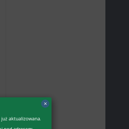
×
 już aktualizowana.