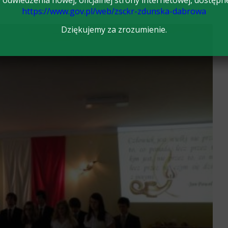
odwiedzenia nowej, oficjalnej strony internetowej, dostępn
https://www.gov.pl/web/zsckr-zdunska-dabrowa
Dziękujemy za zrozumienie.