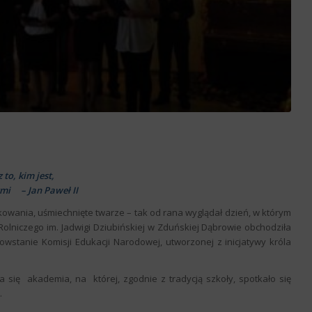
 to, kim jest,
nymi – Jan Paweł II
kowania, uśmiechnięte twarze – tak od rana wyglądał dzień, w którym
olniczego im. Jadwigi Dziubińskiej w Zduńskiej Dąbrowie obchodziła
owstanie Komisji Edukacji Narodowej, utworzonej z inicjatywy króla
ła się akademia, na której, zgodnie z tradycją szkoły, spotkało się
.