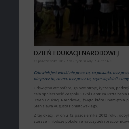
DZIEŃ EDUKACJI NARODOWEJ
/
/
12 października 2012
w
Z życia szkoły
Autor
A K
Człowiek jest wielki nie przez to, co posiada, lecz przez
nie przez to, co ma, lecz przez to, czym się dzieli z in
Odświętna atmosfera, galowe stroje, życzenia, podzię
cała społeczność
Zespołu Szkół Centrum Kształcenia R
Dzień Edukacji Narodowej, święto które upamiętnia p
Stanisława Augusta Poniatowskiego.
Z tej okazji, w dniu 12 października 2012 roku, odby
starsze i młodsze pokolenie nauczycieli i pracowników