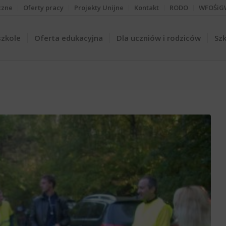
czne
Oferty pracy
Projekty Unijne
Kontakt
RODO
WFOŚiG
szkole
Oferta edukacyjna
Dla uczniów i rodziców
Szk