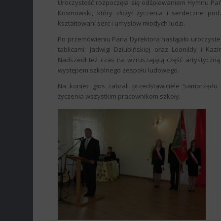
Uroczystość rozpoczęła się odśpiewaniem Hymnu Pań
Kosmowski, który złożył życzenia i serdeczne podz
kształtowani serc i umysłów młodych ludzi.
Po przemówieniu Pana Dyrektora nastąpiło uroczyste
tablicami: Jadwigi Dziubińskiej oraz Leonildy i K
Nadszedł też czas na wzruszającą część artystyczn
występem szkolnego zespołu ludowego.
Na koniec głos zabrali przedstawiciele Samorządu U
życzenia wszystkim pracownikom szkoły.