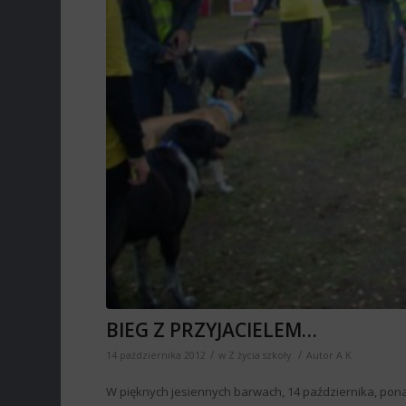
BIEG Z PRZYJACIELEM…
/
/
14 października 2012
w
Z życia szkoły
Autor
A K
W pięknych jesiennych barwach, 14 października, pon