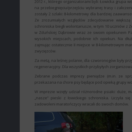
2012 r., którego organizatorami byli: Łowicka grupa w
na przebiegnięciu/przejściu wybranej trasy i zalicz
zostały 2 szlaki: 8-kilometrowy dla bardziej zaawans
Ze zrozumiałych względów zdecydowanie większą po
schroniska biegli wolontariusze, w tym 10 uczniów z Z
w Zduńskiej Dąbrowie wraz ze swoim opiekunem Pa
wysokich miejscach, podobnie ich opiekun. Na dłu
zajmując ostatecznie II miejsce w 8-kilometrowym mar
zwycięzców.
Za metą, na leśnej polanie, dla czworonogów były przy
regeneracyjny. Dla wszystkich przybyłych zorganizowa
Zebrane podczas imprezy pieniądze (m.in. ze sprze
przekazana na chore psy będące pod opieką grupy wo
W imprezie wzięły udział różnorodne psiaki: duże, ma
„nasze” pieski z łowickiego schroniska. Liczyła s
zadowoleni maratończycy wracali do swoich domów.