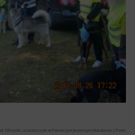
ad 100 osób, uczestniczyło w Pierwszym Jesiennym Maratonie z Psem