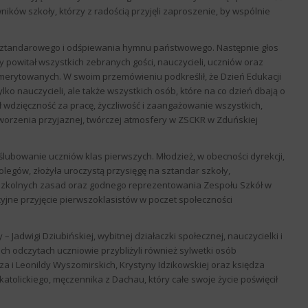
ników szkoły, którzy z radością przyjęli zaproszenie, by wspólnie
 sztandarowego i odśpiewania hymnu państwowego. Następnie głos
y powitał wszystkich zebranych gości, nauczycieli, uczniów oraz
merytowanych. W swoim przemówieniu podkreślił, że Dzień Edukacji
ylko nauczycieli, ale także wszystkich osób, które na co dzień dbają o
 wdzięczność za pracę, życzliwość i zaangażowanie wszystkich,
tworzenia przyjaznej, twórczej atmosfery w ZSCKR w Zduńskiej
lubowanie uczniów klas pierwszych. Młodzież, w obecności dyrekcji,
legów, złożyła uroczystą przysięgę na sztandar szkoły,
a szkolnych zasad oraz godnego reprezentowania Zespołu Szkół w
yjne przyjęcie pierwszoklasistów w poczet społeczności
Jadwigi Dziubińskiej, wybitnej działaczki społecznej, nauczycielki i
ich odczytach uczniowie przybliżyli również sylwetki osób
za i Leonildy Wyszomirskich, Krystyny Idzikowskiej oraz księdza
atolickiego, męczennika z Dachau, który całe swoje życie poświęcił