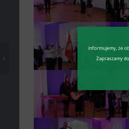
informujemy, że ob
Erasmus+ w Zduńskiej
Zapraszamy do 
Dąbrowie: Tydzień
pełen wrażeń i nauki!