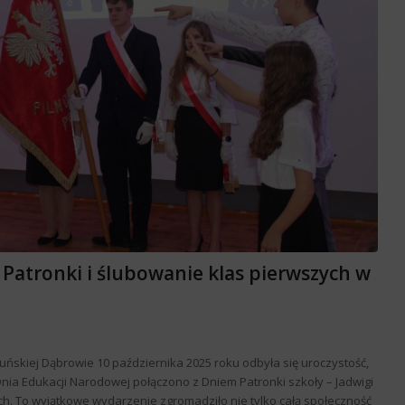
 Patronki i ślubowanie klas pierwszych w
ńskiej Dąbrowie 10 października 2025 roku odbyła się uroczystość,
 Dnia Edukacji Narodowej połączono z Dniem Patronki szkoły – Jadwigi
h. To wyjątkowe wydarzenie zgromadziło nie tylko całą społeczność