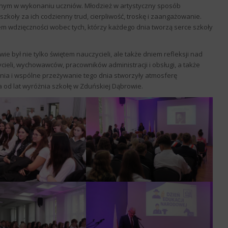
nym w wykonaniu uczniów. Młodzież w artystyczny sposób
koły za ich codzienny trud, cierpliwość, troskę i zaangażowanie.
zem wdzięczności wobec tych, którzy każdego dnia tworzą serce szkoły
 był nie tylko świętem nauczycieli, ale także dniem refleksji nad
cieli, wychowawców, pracowników administracji i obsługi, a także
ia i wspólne przeżywanie tego dnia stworzyły atmosferę
 od lat wyróżnia szkołę w Zduńskiej Dąbrowie.