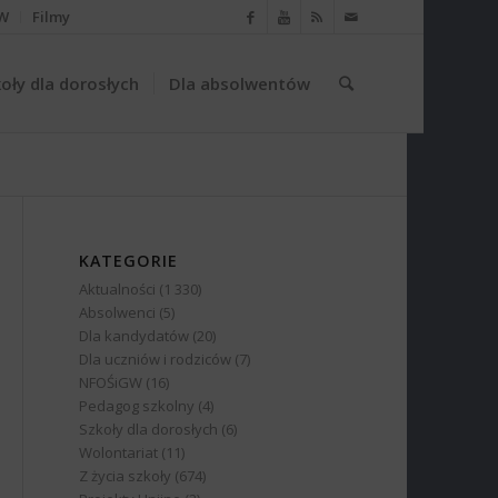
W
Filmy
oły dla dorosłych
Dla absolwentów
KATEGORIE
Aktualności
(1 330)
Absolwenci
(5)
Dla kandydatów
(20)
Dla uczniów i rodziców
(7)
NFOŚiGW
(16)
Pedagog szkolny
(4)
Szkoły dla dorosłych
(6)
Wolontariat
(11)
Z życia szkoły
(674)