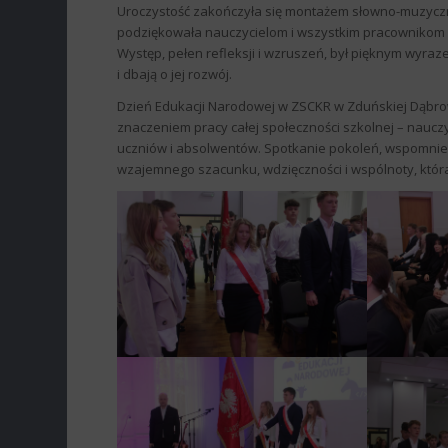
Uroczystość zakończyła się montażem słowno-muzycz
podziękowała nauczycielom i wszystkim pracownikom sz
Występ, pełen refleksji i wzruszeń, był pięknym wyra
i dbają o jej rozwój.
Dzień Edukacji Narodowej w ZSCKR w Zduńskiej Dąbrowie
znaczeniem pracy całej społeczności szkolnej – nauczy
uczniów i absolwentów. Spotkanie pokoleń, wspomnien
wzajemnego szacunku, wdzięczności i wspólnoty, która