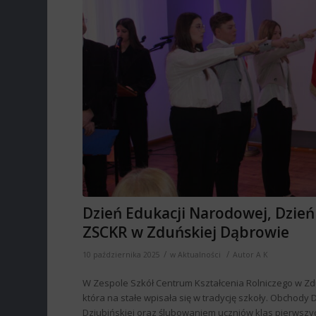
Dzień Edukacji Narodowej, Dzień
ZSCKR w Zduńskiej Dąbrowie
/
/
10 października 2025
w
Aktualności
Autor
A K
W Zespole Szkół Centrum Kształcenia Rolniczego w Zdu
która na stałe wpisała się w tradycję szkoły. Obchody
Dziubińskiej oraz ślubowaniem uczniów klas pierwszyc