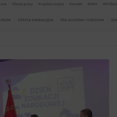
czne
Oferty pracy
Projekty Unijne
Kontakt
RODO
WFOŚiG
szkole
Oferta edukacyjna
Dla uczniów i rodziców
Szk