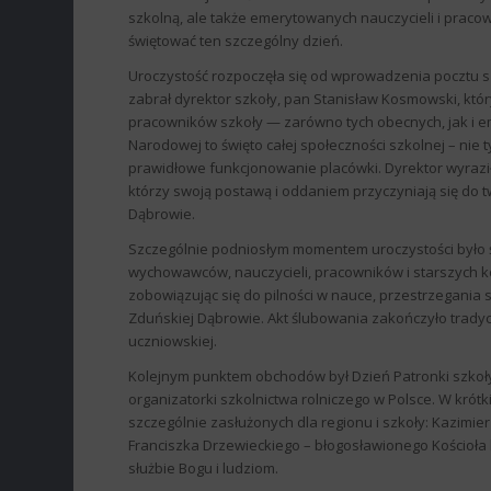
szkolną, ale także emerytowanych nauczycieli i pracow
świętować ten szczególny dzień.
Uroczystość rozpoczęła się od wprowadzenia pocztu
zabrał dyrektor szkoły, pan Stanisław Kosmowski, któr
pracowników szkoły — zarówno tych obecnych, jak i e
Narodowej to święto całej społeczności szkolnej – nie t
prawidłowe funkcjonowanie placówki. Dyrektor wyraził
którzy swoją postawą i oddaniem przyczyniają się do 
Dąbrowie.
Szczególnie podniosłym momentem uroczystości było ś
wychowawców, nauczycieli, pracowników i starszych ko
zobowiązując się do pilności w nauce, przestrzegani
Zduńskiej Dąbrowie. Akt ślubowania zakończyło tradyc
uczniowskiej.
Kolejnym punktem obchodów był Dzień Patronki szkoły – 
organizatorki szkolnictwa rolniczego w Polsce. W krótk
szczególnie zasłużonych dla regionu i szkoły: Kazimier
Franciszka Drzewieckiego – błogosławionego Kościoła k
służbie Bogu i ludziom.