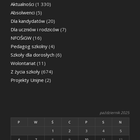
Aktualności
(1 330)
Absolwenci
(5)
Dla kandydatów
(20)
Dla uczniów i rodziców
(7)
NFOŚiGW
(16)
Pedagog szkolny
(4)
Szkoły dla dorosłych
(6)
Wolontariat
(11)
Z życia szkoły
(674)
Projekty Unijne
(2)
październik 2025
P
W
Ś
C
P
S
N
1
2
3
4
5
6
7
8
9
10
11
12