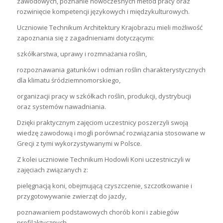
zawodowych, poznanie nowoczesnych metod pracy oraz
rozwinięcie kompetencji językowych i międzykulturowych.
Uczniowie Technikum Architektury Krajobrazu mieli możliwość
zapoznania się z zagadnieniami dotyczącymi:
szkółkarstwa, uprawy i rozmnażania roślin,
rozpoznawania gatunków i odmian roślin charakterystycznych
dla klimatu śródziemnomorskiego,
organizacji pracy w szkółkach roślin, produkcji, dystrybucji
oraz systemów nawadniania.
Dzięki praktycznym zajęciom uczestnicy poszerzyli swoją
wiedzę zawodową i mogli porównać rozwiązania stosowane w
Grecji z tymi wykorzystywanymi w Polsce.
Z kolei uczniowie Technikum Hodowli Koni uczestniczyli w
zajęciach związanych z:
pielęgnacją koni, obejmującą czyszczenie, szczotkowanie i
przygotowywanie zwierząt do jazdy,
poznawaniem podstawowych chorób koni i zabiegów
profilaktycznych,