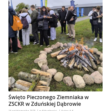
Święto Pieczonego Ziemniaka w
ZSCKR w Zduńskiej Dąbrowie
/
/
16 października 2025
w
Aktualności
Autor
A K