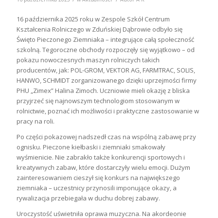
16 października 2025 roku w Zespole Szkół Centrum
Kształcenia Rolniczego w Zduńskiej Dąbrowie odbyło się
Święto Pieczonego Ziemniaka – integrujące całą społeczność
szkolną. Tegoroczne obchody rozpoczęły się wyjątkowo – od
pokazu nowoczesnych maszyn rolniczych takich
producentów, jak: POL-GROM, VEKTOR AG, FARMTRAC, SOLIS,
HANWO, SCHMIDT zorganizowanego dzięki uprzejmości firmy
PHU „Zimex” Halina Zimoch. Uczniowie mieli okazję z bliska
przyjrzeć się najnowszym technologiom stosowanym w
rolnictwie, poznać ich możliwości i praktyczne zastosowanie w
pracy na roli.
Po części pokazowej nadszedł czas na wspólną zabawę przy
ognisku. Pieczone kiełbaski i ziemniaki smakowały
wyśmienicie. Nie zabrakło także konkurencji sportowych i
kreatywnych zabaw, które dostarczyły wielu emocji. Dużym
zainteresowaniem cieszył się konkurs na największego
ziemniaka – uczestnicy przynosili imponujące okazy, a
rywalizacja przebiegała w duchu dobrej zabawy.
Uroczystość uświetniła oprawa muzyczna. Na akordeonie