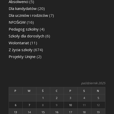
Absolwenci
(5)
Dla kandydatów
(20)
Dla uczniów i rodziców
(7)
NFOŚiGW
(16)
Pedagog szkolny
(4)
Szkoły dla dorosłych
(6)
Wolontariat
(11)
Z życia szkoły
(674)
Projekty Unijne
(2)
październik 2025
P
W
Ś
C
P
S
N
1
2
3
4
5
6
7
8
9
10
11
12
13
14
15
16
17
18
19