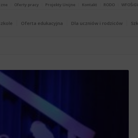
czne
Oferty pracy
Projekty Unijne
Kontakt
RODO
WFOŚiG
szkole
Oferta edukacyjna
Dla uczniów i rodziców
Szk