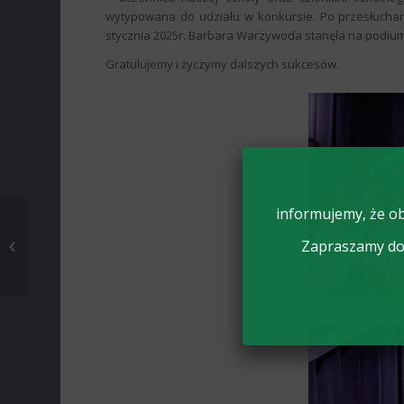
wytypowana do udziału w konkursie. Po przesłuchani
stycznia 2025r. Barbara Warzywoda stanęła na podi
Gratulujemy i życzymy dalszych sukcesów.
informujemy, że ob
Koncert profilaktyczny
Zapraszamy do 
„Zło dobrem zwyciężaj”