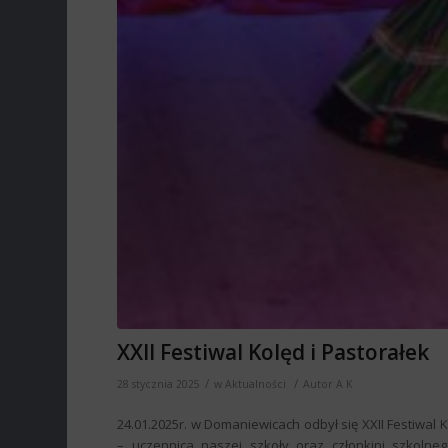
XXII Festiwal Kolęd i Pastorałek
/
/
28 stycznia 2025
w
Aktualności
Autor
A K
24.01.2025r. w Domaniewicach odbył się XXII Festiwal
– uczennica naszej szkoły oraz członkini szkolneg