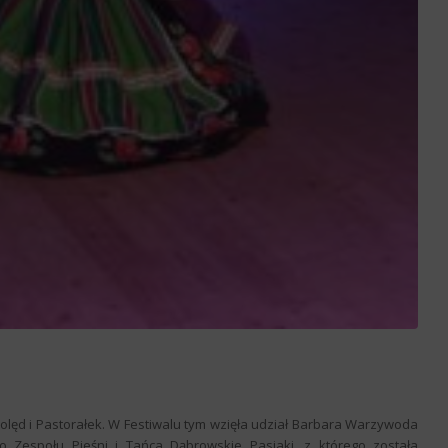
 Kolęd i Pastorałek. W Festiwalu tym wzięła udział Barbara Warzywoda
o Zespołu Pieśni i Tańca Dąbrowskie Pasiaki, z którego została