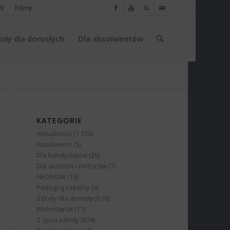
W
Filmy
oły dla dorosłych
Dla absolwentów
KATEGORIE
Aktualności
(1 330)
Absolwenci
(5)
Dla kandydatów
(20)
Dla uczniów i rodziców
(7)
NFOŚiGW
(16)
Pedagog szkolny
(4)
Szkoły dla dorosłych
(6)
Wolontariat
(11)
Z życia szkoły
(674)