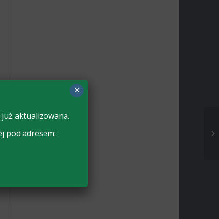
×
 już aktualizowana.
ej pod adresem: