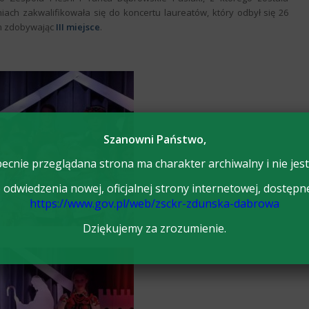
ach zakwalifikowała się do koncertu laureatów, który odbył się 26
um zdobywając
III miejsce
.
Szanowni Państwo,
ecnie przeglądana strona ma charakter archiwalny i nie jest
odwiedzenia nowej, oficjalnej strony internetowej, dostępn
https://www.gov.pl/web/zsckr-zdunska-dabrowa
Dziękujemy za zrozumienie.