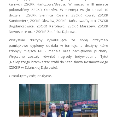
karnych ZSCKR Hańczowa/Bystra. W meczu o III miejsce
pokonaliśmy ZSCKR Okszów. W turnieju wzięło udział 10
drużyn: ZSCKR Siennica Różana, ZSCKR Kowal, ZSCKR
Sandomierz, ZSCKR Okszów, ZSCKR Hańczowa/Bystra, ZSCKR
Bogdańczowice, ZSCKR Karolewo, ZSCKR Marszew, ZSCKR
Nowosielce oraz ZSCKR Zduńska Dąbrowa.
Wszystkie drużyny rywalizujące ze sobą otrzymały
pamiątkowe dyplomy udziału w turnieju, a drużyny które
zdobyły miejsca I-III – medale oraz pamiątkowe puchary.
Wręczone zostały również nagrody indywidualne. Tytuł
„Najlepszego bramkarza” trafił do Stanisława Kosmowskiego
(ZSCKR w Zduńskiej Dąbrowie).
Gratulujemy całej drużynie.