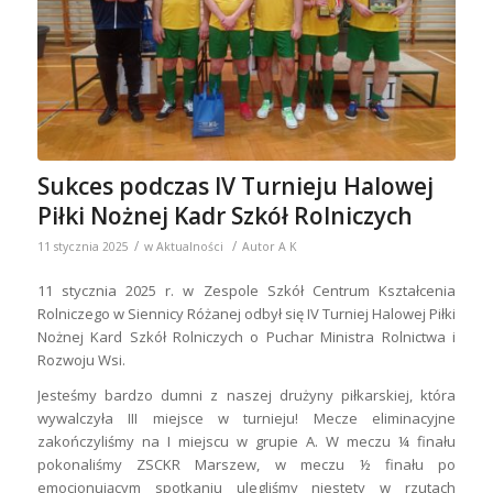
Sukces podczas IV Turnieju Halowej
Piłki Nożnej Kadr Szkół Rolniczych
/
/
11 stycznia 2025
w
Aktualności
Autor
A K
11 stycznia 2025 r. w Zespole Szkół Centrum Kształcenia
Rolniczego w Siennicy Różanej odbył się IV Turniej Halowej Piłki
Nożnej Kard Szkół Rolniczych o Puchar Ministra Rolnictwa i
Rozwoju Wsi.
Jesteśmy bardzo dumni z naszej drużyny piłkarskiej, która
wywalczyła III miejsce w turnieju! Mecze eliminacyjne
zakończyliśmy na I miejscu w grupie A. W meczu ¼ finału
pokonaliśmy ZSCKR Marszew, w meczu ½ finału po
emocjonującym spotkaniu ulegliśmy niestety w rzutach