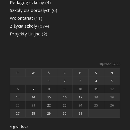
Pedagog szkolny
(4)
Szkoły dla dorosłych
(6)
Wolontariat
(11)
Z życia szkoły
(674)
Projekty Unijne
(2)
styczeń 2025
P
W
Ś
C
P
S
N
1
2
3
4
5
6
7
8
9
10
11
12
13
14
15
16
17
18
19
20
21
22
23
24
25
26
27
28
29
30
31
« gru
lut »