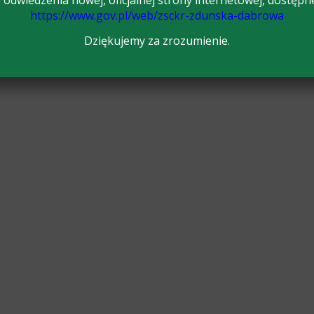
odwiedzenia nowej, oficjalnej strony internetowej, dostępn
https://www.gov.pl/web/zsckr-zdunska-dabrowa
Dziękujemy za zrozumienie.