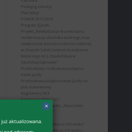
Patronka
Pedagog szkolny
Plan lekcji
POWER 2017-2019
Program Zjazdu
Projekt „Rewitalizacja drzewostanu,
modernizacja zbiornika wodnego oraz
zwiększenie bioróżnorodności roślinnej
w Zespole Szkół Centrum Kształcenia
Rolniczego im. J. Dziubińskiej w
Zduńskiej Dąbrowie”
Przebudowa i rozbudowa poligonu
nauki jazdy
Przebudowa poligonu nauki jazdy na
plac manewrowy
Regulaminy KKZ
Rekrutacja 2026/2027
×
Rekrutacja do projektu „Nauczanie
rolnicze XXI wieku”
RODO
 już aktualizowana.
RPO „Nauczanie rolnicze XXI wieku”
RPO Nauczanie rolnicze XXI wieku –