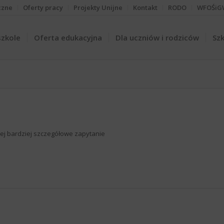
czne
Oferty pracy
Projekty Unijne
Kontakt
RODO
WFOŚiG
szkole
Oferta edukacyjna
Dla uczniów i rodziców
Szk
iżej bardziej szczegółowe zapytanie