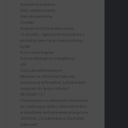
Kierunki kształcenia
Koła zainteresowań
Koło absolwentów
Kontakt
Krajowe Dni Pola Bratoszewice
13.06.2025 – Zgłoszenie na Konkurs z
produkcji zwierzęcej i oceny pokroju
bydła
Kurs e-learningowy
Kuźnia młodego przedsiębiorcy
LdV
Lista zakwalifikowanych
Młodzież ze Zduńskiej Dąbrowy
uczestniczy w Projekcie „Lokalna wieś
miejscem do życia i rozwoju”
NFOŚiGW 1.3.1
Oferta pracy na stanowisko kierownika
ds. realizacji projektu: Utworzenie BCU
w dziedzinie technika weterynaryjna w
ZSCKR im. J. Dziubińskiej w Zduńskiej
Dąbrowie”