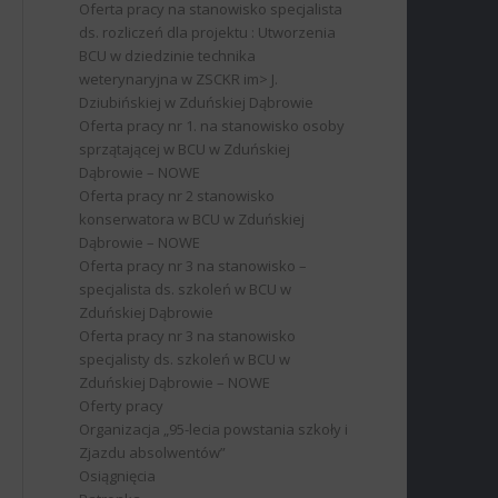
Oferta pracy na stanowisko specjalista
ds. rozliczeń dla projektu : Utworzenia
BCU w dziedzinie technika
weterynaryjna w ZSCKR im> J.
Dziubińskiej w Zduńskiej Dąbrowie
Oferta pracy nr 1. na stanowisko osoby
sprzątającej w BCU w Zduńskiej
Dąbrowie – NOWE
Oferta pracy nr 2 stanowisko
konserwatora w BCU w Zduńskiej
Dąbrowie – NOWE
Oferta pracy nr 3 na stanowisko –
specjalista ds. szkoleń w BCU w
Zduńskiej Dąbrowie
Oferta pracy nr 3 na stanowisko
specjalisty ds. szkoleń w BCU w
Zduńskiej Dąbrowie – NOWE
Oferty pracy
Organizacja „95-lecia powstania szkoły i
Zjazdu absolwentów”
Osiągnięcia