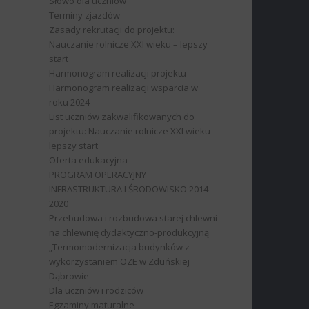
Słowo dla uczniów
Terminy zjazdów
Zasady rekrutacji do projektu:
Nauczanie rolnicze XXI wieku – lepszy
start
Harmonogram realizacji projektu
Harmonogram realizacji wsparcia w
roku 2024
List uczniów zakwalifikowanych do
projektu: Nauczanie rolnicze XXI wieku –
lepszy start
Oferta edukacyjna
PROGRAM OPERACYJNY
INFRASTRUKTURA I ŚRODOWISKO 2014-
2020
Przebudowa i rozbudowa starej chlewni
na chlewnię dydaktyczno-produkcyjną
„Termomodernizacja budynków z
wykorzystaniem OZE w Zduńskiej
Dąbrowie
Dla uczniów i rodziców
Egzaminy maturalne