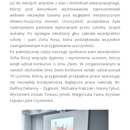
już do młodych artystów z klas I technikum weterynaryjnego,
którzy pod kierunkiem wychowawców zaprezentowali
widowni niezwykle barwny pod względem merytorycznym
słowno-muzyczny montaż. Uroczystość przeplatana była
nastrojowymi pieśniami wykonanymi przez szkolny zespół
wokalny. Po występie młodzieży głos zabrała wicedyrektor
szkoły – pani Zofia Rosa, która podziękowała wszystkim
zaangażowanym w przygotowanie uroczystości.
Po patriotycznej części naszego spotkania pani wicedyrektor
Zofia Rosa wręczyła dyplomy i wyróżnienia uczniom, którzy
wzięli udział konkursie o Dniu Ziemi. W zorganizowanym w
ramach obchodów Dnia Ziemi konkursie wzięło udział ponad
70 uczniów, którzy przygotowali przepiękne prace wykazując
się niezwykłą kreatywnością. Najlepsze prace należały do:
Delfiny Deberny – Zygmunt , Michaliny Frątczak i Hanny Tybuś.
Wyróżnieni zostali: Tomasz Joński, Małgorzata Tarka, Krystian
Łopata i Julia Czyżewska.