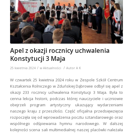
Apel z okazji rocznicy uchwalenia
Konstytucji 3 Maja
/
/
25 kwietnia 2024
w
Aktualności
Autor
A K
W czwartek 25 kwietnia 2024 roku w Zespole Szkół Centrum
Kształcenia Rolniczego w Zduńskiej Dąbrowie odbył się apel z
okazji 233 rocznicy uchwalenia Konstytucji 3 Maja. Była to
cenna lekcja historii, podczas której nauczyciele i uczniowie
obejrzeli program artystyczny ukazujący wydarzeniami
naszego kraju z przeszłości. Część oficjalna przedsięwzięcia
rozpoczęła się od wprowadzenia pocztu sztandarowego oraz
wspólnego odśpiewania hymnu narodowego. W dalszej
kolejności scena sali multimedialnej naszej placówki należała