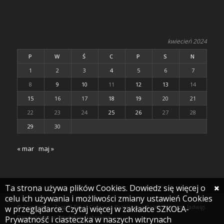
kwiecień 2024
P
W
Ś
C
P
S
N
1
2
3
4
5
6
7
8
9
10
11
12
13
14
15
16
17
18
19
20
21
22
23
24
25
26
27
28
29
30
« mar
maj »
Ta strona używa plików Cookies. Dowiedz się więcej o
celu ich używania i możliwości zmiany ustawień Cookies
© Copyright - Zespół Szkół Centrum Kształcenia Rolniczego im. Jadwigi
w przeglądarce. Czytaj więcej w zakładce SZKOŁA-
Dziubińskiej w Zduńskiej Dąbrowie
Prywatność i ciasteczka w naszych witrynach