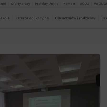
czne
Oferty pracy
Projekty Unijne
Kontakt
RODO
WFOŚiG
szkole
Oferta edukacyjna
Dla uczniów i rodziców
Szk