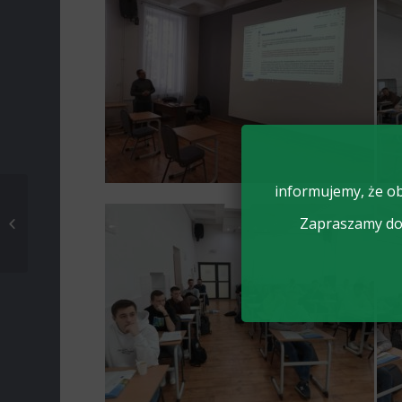
informujemy, że ob
Po raz kolejny
otrzymaliśmy tytuł
Zapraszamy do 
„Złotej Szkoły” w
rankingu Perspe...