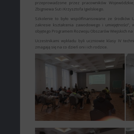
przeprowadzone przez pracowników Wojewódzkieg
Zbigniewa Sut i Krzysztofa Igielskiego.
Szkolenie to było współfinansowane ze środków Un
zakresie kształcenia zawodowego i umiejętności”, 
objętego Programem Rozwoju Obszarów Wiejskich na l
Uczestnikami wykładu byli uczniowie klasy IV techn
zmagają się na co dzień oni i ich rodzice.