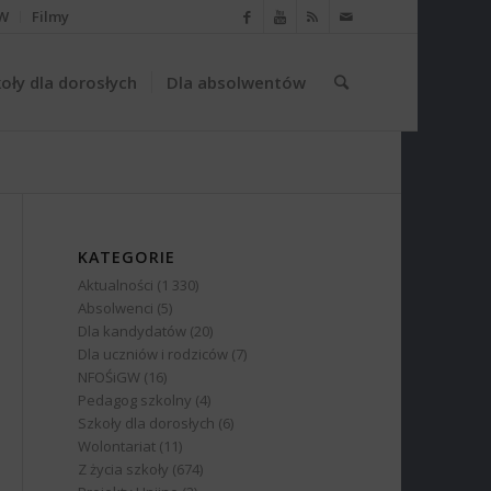
W
Filmy
oły dla dorosłych
Dla absolwentów
KATEGORIE
Aktualności
(1 330)
Absolwenci
(5)
Dla kandydatów
(20)
Dla uczniów i rodziców
(7)
NFOŚiGW
(16)
Pedagog szkolny
(4)
Szkoły dla dorosłych
(6)
Wolontariat
(11)
Z życia szkoły
(674)