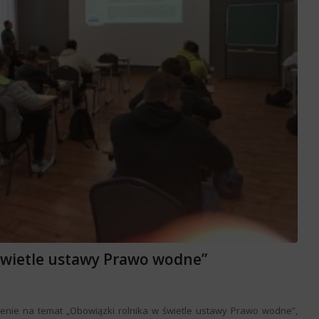
 świetle ustawy Prawo wodne”
lenie na temat „Obowiązki rolnika w świetle ustawy Prawo wodne”,