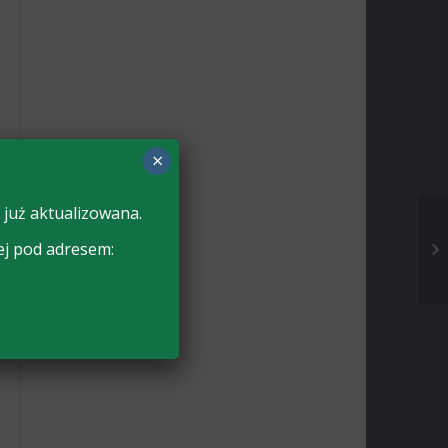
×
 już aktualizowana.
ej pod adresem: