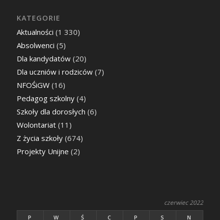
KATEGORIE
Aktualności
(1 330)
Absolwenci
(5)
Dla kandydatów
(20)
Dla uczniów i rodziców
(7)
NFOŚiGW
(16)
Pedagog szkolny
(4)
Szkoły dla dorosłych
(6)
Wolontariat
(11)
Z życia szkoły
(674)
Projekty Unijne
(2)
czerwiec 2022
P
W
Ś
C
P
S
N