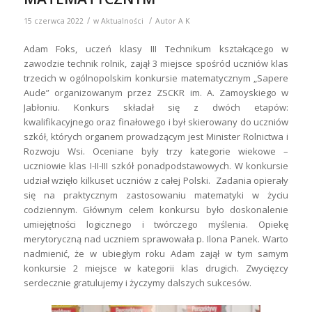
/
/
15 czerwca 2022
w
Aktualności
Autor
A K
Adam Foks, uczeń klasy III Technikum kształcącego w
zawodzie technik rolnik, zajął 3 miejsce spośród uczniów klas
trzecich w ogólnopolskim konkursie matematycznym „Sapere
Aude” organizowanym przez ZSCKR im. A. Zamoyskiego w
Jabłoniu. Konkurs składał się z dwóch etapów:
kwalifikacyjnego oraz finałowego i był skierowany do uczniów
szkół, których organem prowadzącym jest Minister Rolnictwa i
Rozwoju Wsi. Oceniane były trzy kategorie wiekowe –
uczniowie klas I-II-III szkół ponadpodstawowych. W konkursie
udział wzięło kilkuset uczniów z całej Polski. Zadania opierały
się na praktycznym zastosowaniu matematyki w życiu
codziennym. Głównym celem konkursu było doskonalenie
umiejętności logicznego i twórczego myślenia. Opiekę
merytoryczną nad uczniem sprawowała p. Ilona Panek. Warto
nadmienić, że w ubiegłym roku Adam zajął w tym samym
konkursie 2 miejsce w kategorii klas drugich. Zwycięzcy
serdecznie gratulujemy i życzymy dalszych sukcesów.