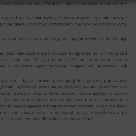
zeprowadzenia dezynfekcji tych miejsc oraz –jeżeli to konieczne –
oraz przed salą egzaminacyjną przed rozpoczęciem egzaminu oraz po
elić się między sobą z wykorzystaniem mediów społecznościowych,
 swoją obecność na egzaminie, podpisując się w wykazie, korzystając
ą (jeżeli zakończył pracę z arkuszem) najpóźniej na 15 minut przed
acy z arkuszem. W ciągu ostatnich 15 minut przed zakończeniem
racę z arkuszem egzaminacyjnym) zdający nie opuszczają sali
egzaminu zdający sprawdza, w ciągu jednej godziny, poprawność
egzamin i wybranego przez siebie oprogramowania. Sprawdzanie to
ekuna) pracowni oraz członka zespołu nadzorującego, w czasie
gzaminacyjnego (dyrektora szkoły). Jeżeli podczas sprawdzania
komunikacja zdającego z administratorem pracowni, albo z członkiem
inny mieć zakryte usta i nos. Sprzęt należy zdezynfekować po
żeli sprawdzenie nie odbywało się w rękawiczkach.