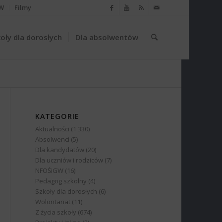
W
Filmy
oły dla dorosłych
Dla absolwentów
KATEGORIE
Aktualności
(1 330)
Absolwenci
(5)
Dla kandydatów
(20)
Dla uczniów i rodziców
(7)
NFOŚiGW
(16)
Pedagog szkolny
(4)
Szkoły dla dorosłych
(6)
Wolontariat
(11)
Z życia szkoły
(674)