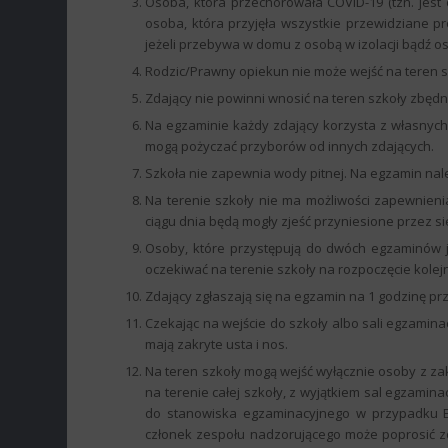
Osoba, która przechorowała COVID-19 (tzn. jest
osoba, która przyjęła wszystkie przewidziane p
jeżeli przebywa w domu z osobą w izolacji bądź 
Rodzic/Prawny opiekun nie może wejść na teren s
Zdający nie powinni wnosić na teren szkoły zbęd
Na egzaminie każdy zdający korzysta z własnych pr
mogą pożyczać przyborów od innych zdających.
Szkoła nie zapewnia wody pitnej. Na egzamin nal
Na terenie szkoły nie ma możliwości zapewnieni
ciągu dnia będą mogły zjeść przyniesione przez 
Osoby, które przystępują do dwóch egzaminów 
oczekiwać na terenie szkoły na rozpoczęcie kole
Zdający zgłaszają się na egzamin na 1 godzinę p
Czekając na wejście do szkoły albo sali egzamina
mają zakryte usta i nos.
Na teren szkoły mogą wejść wyłącznie osoby z za
na terenie całej szkoły, z wyjątkiem sal egzamina
do stanowiska egzaminacyjnego w przypadku E
członek zespołu nadzorującego może poprosić zd