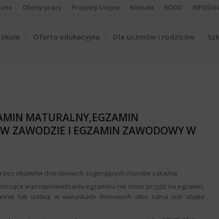
czne
Oferty pracy
Projekty Unijne
Kontakt
RODO
WFOŚiG
szkole
Oferta edukacyjna
Dla uczniów i rodziców
Szk
ZAMIN MATURALNY,EGZAMIN
E W ZAWODZIE I EGZAMIN ZAWODOWY W
a bez objawów chorobowych sugerujących chorobę zakaźną.
stnicząca w przeprowadzaniu egzaminu nie może przyjść na egzamin,
nnie lub izolacji w warunkach domowych albo sama jest objęta
.