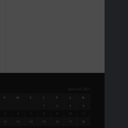
kwiecień 2021
P
W
Ś
C
P
S
N
1
2
3
4
5
6
7
8
9
10
11
12
13
14
15
16
17
18