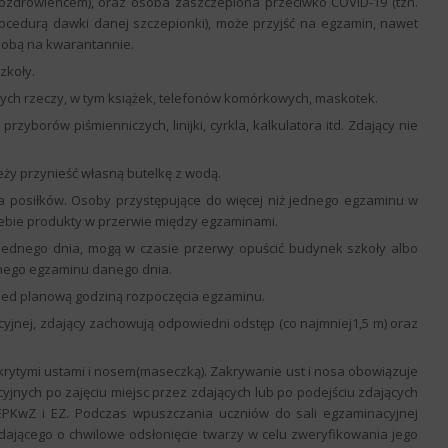
 ozdrowieńcem), oraz osoba zaszczepiona przeciwko COVID-19 (tzn.
rocedurą dawki danej szczepionki), może przyjść na egzamin, nawet
osobą na kwarantannie.
zkoły.
nych rzeczy, w tym książek, telefonów komórkowych, maskotek.
zyborów piśmienniczych, linijki, cyrkla, kalkulatora itd. Zdający nie
eży przynieść własną butelkę z wodą.
a posiłków. Osoby przystępujące do więcej niż jednego egzaminu w
siebie produkty w przerwie między egzaminami.
jednego dnia, mogą w czasie przerwy opuścić budynek szkoły albo
jnego egzaminu danego dnia.
rzed planową godziną rozpoczęcia egzaminu.
cyjnej, zdający zachowują odpowiedni odstęp (co najmniej1,5 m) oraz
krytymi ustami i nosem(maseczką). Zakrywanie ust i nosa obowiązuje
cyjnych po zajęciu miejsc przez zdających lub po podejściu zdających
PKwZ i EZ. Podczas wpuszczania uczniów do sali egzaminacyjnej
ającego o chwilowe odsłonięcie twarzy w celu zweryfikowania jego