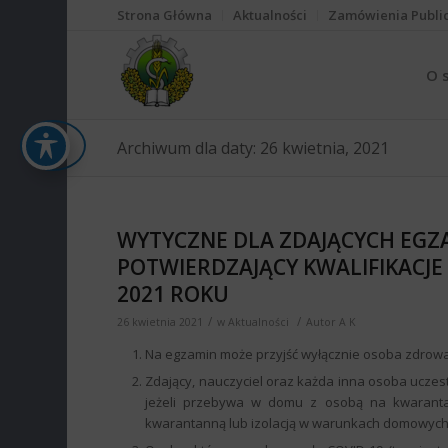
Strona Główna
Aktualności
Zamówienia Publi
O 
Archiwum dla daty: 26 kwietnia, 2021
WYTYCZNE DLA ZDAJĄCYCH EG
POTWIERDZAJĄCY KWALIFIKACJ
2021 ROKU
/
/
26 kwietnia 2021
w
Aktualności
Autor
A K
Na egzamin może przyjść wyłącznie osoba zdrow
Zdający, nauczyciel oraz każda inna osoba ucze
jeżeli przebywa w domu z osobą na kwaranta
kwarantanną lub izolacją w warunkach domowych