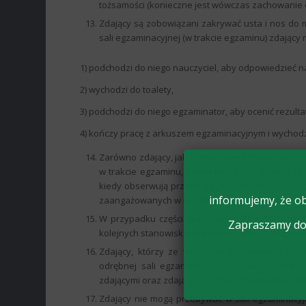
tożsamości (konieczne jest wówczas zachowanie 
Zdający są zobowiązani zakrywać usta i nos do m
sali egzaminacyjnej (w trakcie egzaminu) zdający
1) podchodzi do niego nauczyciel, aby odpowiedzieć n
2) wychodzi do toalety,
3) podchodzi do niego egzaminator, aby ocenić rezultat
4) kończy pracę z arkuszem egzaminacyjnym i wychodzi
Zarówno zdający, jak i członkowie zespołu nadzor
w trakcie egzaminu, nawet po zajęciu miejsca pr
kiedy obserwują przebieg egzaminu, siedząc alb
informujemy, że ob
zaangażowanych w przeprowadzanie egzaminu w d
W przypadku części praktycznej EPKwZi EZ egza
Zapraszamy do 
kolejnych stanowisk egzaminacyjnych muszą podc
Zdający, którzy ze względów zdrowotnych nie
odrębnej sali egzaminacyjnej. W takiej sytuac
zdającymi oraz zdającymi i członkami zespołu na
Zdający nie mogą przebywać w sali egzaminacyj