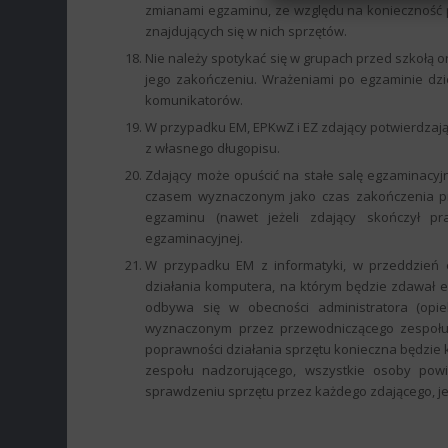
zmianami egzaminu, ze względu na konieczność pr
znajdujących się w nich sprzętów.
Nie należy spotykać się w grupach przed szkołą 
jego zakończeniu. Wrażeniami po egzaminie dzi
komunikatorów.
W przypadku EM, EPKwZ i EZ zdający potwierdzają
z własnego długopisu.
Zdający może opuścić na stałe salę egzaminacyjn
czasem wyznaczonym jako czas zakończenia pr
egzaminu (nawet jeżeli zdający skończył p
egzaminacyjnej.
W przypadku EM z informatyki, w przeddzień 
działania komputera, na którym będzie zdawał 
odbywa się w obecności administratora (opi
wyznaczonym przez przewodniczącego zespołu e
poprawności działania sprzętu konieczna będzie 
zespołu nadzorującego, wszystkie osoby pow
sprawdzeniu sprzętu przez każdego zdającego, je