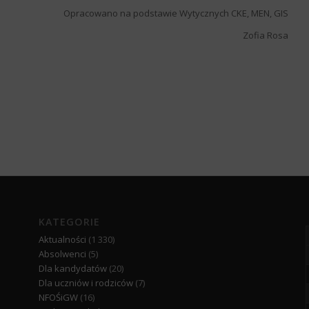
Opracowano na podstawie Wytycznych CKE, MEN, GIS
Zofia Rosa
KATEGORIE
Aktualności
(1 330)
Absolwenci
(5)
Dla kandydatów
(20)
Dla uczniów i rodziców
(7)
NFOŚiGW
(16)