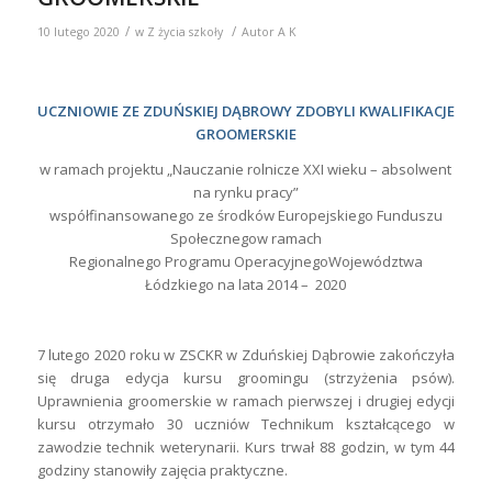
/
/
10 lutego 2020
w
Z życia szkoły
Autor
A K
UCZNIOWIE ZE ZDUŃSKIEJ DĄBROWY ZDOBYLI KWALIFIKACJE
GROOMERSKIE
w ramach projektu „Nauczanie rolnicze XXI wieku – absolwent
na rynku pracy”
współfinansowanego ze środków Europejskiego Funduszu
Społecznegow ramach
Regionalnego Programu OperacyjnegoWojewództwa
Łódzkiego na lata 2014 – 2020
7 lutego 2020 roku w ZSCKR w Zduńskiej Dąbrowie zakończyła
się druga edycja kursu groomingu (strzyżenia psów).
Uprawnienia groomerskie w ramach pierwszej i drugiej edycji
kursu otrzymało 30 uczniów Technikum kształcącego w
zawodzie technik weterynarii. Kurs trwał 88 godzin, w tym 44
godziny stanowiły zajęcia praktyczne.