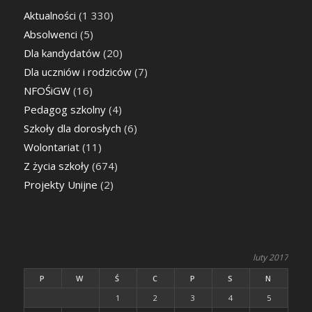
Aktualności
(1 330)
Absolwenci
(5)
Dla kandydatów
(20)
Dla uczniów i rodziców
(7)
NFOŚiGW
(16)
Pedagog szkolny
(4)
Szkoły dla dorosłych
(6)
Wolontariat
(11)
Z życia szkoły
(674)
Projekty Unijne
(2)
luty 2017
P
W
Ś
C
P
S
N
1
2
3
4
5