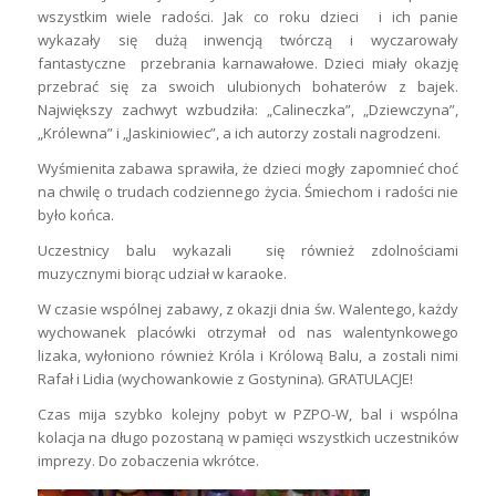
wszystkim wiele radości. Jak co roku dzieci i ich panie
wykazały się dużą inwencją twórczą i wyczarowały
fantastyczne przebrania karnawałowe. Dzieci miały okazję
przebrać się za swoich ulubionych bohaterów z bajek.
Największy zachwyt wzbudziła: „Calineczka”, „Dziewczyna”,
„Królewna” i „Jaskiniowiec”, a ich autorzy zostali nagrodzeni.
Wyśmienita zabawa sprawiła, że dzieci mogły zapomnieć choć
na chwilę o trudach codziennego życia. Śmiechom i radości nie
było końca.
Uczestnicy balu wykazali się również zdolnościami
muzycznymi biorąc udział w karaoke.
W czasie wspólnej zabawy, z okazji dnia św. Walentego, każdy
wychowanek placówki otrzymał od nas walentynkowego
lizaka, wyłoniono również Króla i Królową Balu, a zostali nimi
Rafał i Lidia (wychowankowie z Gostynina). GRATULACJE!
Czas mija szybko kolejny pobyt w PZPO-W, bal i wspólna
kolacja na długo pozostaną w pamięci wszystkich uczestników
imprezy. Do zobaczenia wkrótce.