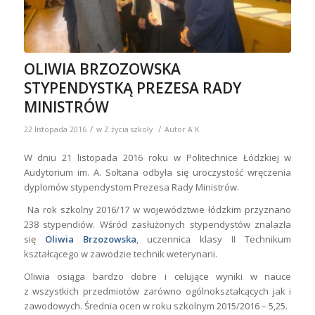
OLIWIA BRZOZOWSKA
STYPENDYSTKĄ PREZESA RADY
MINISTRÓW
/
/
22 listopada 2016
w
Z życia szkoły
Autor
A K
W dniu 21 listopada 2016 roku w Politechnice Łódzkiej w
Audytorium im. A. Sołtana odbyła się uroczystość wręczenia
dyplomów stypendystom Prezesa Rady Ministrów.
Na rok szkolny 2016/17 w województwie łódzkim przyznano
238 stypendiów. Wśród zasłużonych stypendystów znalazła
się
Oliwia Brzozowska
, uczennica klasy II Technikum
kształcącego w zawodzie technik weterynarii.
Oliwia osiąga bardzo dobre i celujące wyniki w nauce
z wszystkich przedmiotów zarówno ogólnokształcących jak i
zawodowych. Średnia ocen w roku szkolnym 2015/2016 – 5,25.