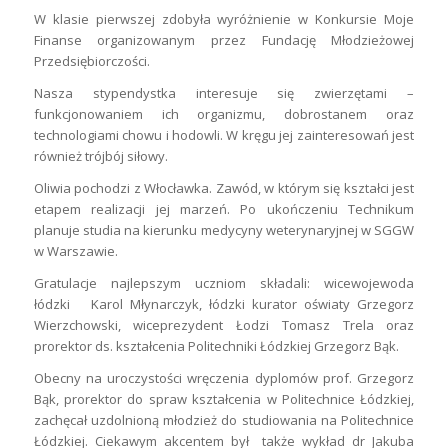
W klasie pierwszej zdobyła wyróżnienie w Konkursie Moje
Finanse organizowanym przez Fundację Młodzieżowej
Przedsiębiorczości.
Nasza stypendystka interesuje się zwierzętami –
funkcjonowaniem ich organizmu, dobrostanem oraz
technologiami chowu i hodowli. W kręgu jej zainteresowań jest
również trójbój siłowy.
Oliwia pochodzi z Włocławka. Zawód, w którym się kształci jest
etapem realizacji jej marzeń. Po ukończeniu Technikum
planuje studia na kierunku medycyny weterynaryjnej w SGGW
w Warszawie.
Gratulacje najlepszym uczniom składali: wicewojewoda
łódzki Karol Młynarczyk, łódzki kurator oświaty Grzegorz
Wierzchowski, wiceprezydent Łodzi Tomasz Trela oraz
prorektor ds. kształcenia Politechniki Łódzkiej Grzegorz Bąk.
Obecny na uroczystości wręczenia dyplomów prof. Grzegorz
Bąk, prorektor do spraw kształcenia w Politechnice Łódzkiej,
zachęcał uzdolnioną młodzież do studiowania na Politechnice
Łódzkiej. Ciekawym akcentem był także wykład dr Jakuba