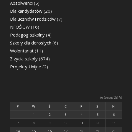
Absolwenci
(5)
Dla kandydatów
(20)
Dla uczniów i rodziców
(7)
NFOŚiGW
(16)
Pedagog szkolny
(4)
Szkoły dla dorosłych
(6)
Wolontariat
(11)
Z życia szkoły
(674)
Projekty Unijne
(2)
listopad 2016
P
W
Ś
C
P
S
N
1
2
3
4
5
6
7
8
9
10
11
12
13
14
15
16
17
18
19
20