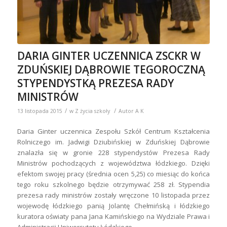
DARIA GINTER UCZENNICA ZSCKR W
ZDUŃSKIEJ DĄBROWIE TEGOROCZNĄ
STYPENDYSTKĄ PREZESA RADY
MINISTRÓW
/
/
13 listopada 2015
w
Z życia szkoły
Autor
A K
Daria Ginter uczennica Zespołu Szkół Centrum Kształcenia
Rolniczego im. Jadwigi Dziubińskiej w Zduńskiej Dąbrowie
znalazła się w gronie 228 stypendystów Prezesa Rady
Ministrów pochodzących z województwa łódzkiego. Dzięki
efektom swojej pracy (średnia ocen 5,25) co miesiąc do końca
tego roku szkolnego będzie otrzymywać 258 zł. Stypendia
prezesa rady ministrów zostały wręczone 10 listopada przez
wojewodę łódzkiego panią Jolantę Chełmińską i łódzkiego
kuratora oświaty pana Jana Kamińskiego na Wydziale Prawa i
Administracji Uniwersytetu Łódzkiego.