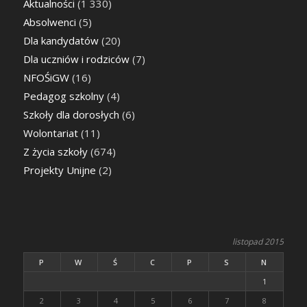
Aktualności
(1 330)
Absolwenci
(5)
Dla kandydatów
(20)
Dla uczniów i rodziców
(7)
NFOŚiGW
(16)
Pedagog szkolny
(4)
Szkoły dla dorosłych
(6)
Wolontariat
(11)
Z życia szkoły
(674)
Projekty Unijne
(2)
listopad 2015
P
W
Ś
C
P
S
N
1
2
3
4
5
6
7
8