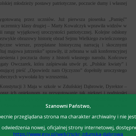
olskiej młodzieży postawy patriotyczne, poczucie dumy i własnej
zygotowaną przez uczniów. Już pierwsza piosenka „Pamięć”
 uczennicy klasy drugiej – Marty Kowalczyk wprawiła widzów w
i rangę wyjątkowej uroczystości patriotycznej. Kolejne odsłony
iezwykle obrazowy historię obrad Sejmu Wielkiego zwieńczonego
yczne wiersze, przeplatane historyczną narracją i skocznymi
aj majowa jutrzenko” sprawiły, iż zebrana w sali konferencyjnej
niesienia i poczucia dumy z historii własnego narodu. Końcowe
gaty Owczarek, która zaśpiewała utwór pt. „Polskie kwiaty” i
konującej pieść „Opowiedz nam Ojczyzno” dopełniły uroczystego
z obecnych wywołała łzy wzruszenia.
onstytucji 3 Maja w szkole w Zduńskiej Dąbrowie, Dyrektor –
raz ich opiekunom za przygotowanie tak pięknej i podniosłej
eży wielu pozytywnych przeżyć związanych z obchodami tego
Szanowni Państwo,
m Absolwentom powodzenia w Ich najważniejszym, życiowym
014.
ecnie przeglądana strona ma charakter archiwalny i nie jest
odwiedzenia nowej, oficjalnej strony internetowej, dostępn
https://www.gov.pl/web/zsckr-zdunska-dabrowa