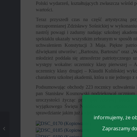
Polski wydarzeń, kształtujących zwłaszcza wśród p
wartości.
Teraz przyszedł czas na część artystyczną pr
niezapomnianej Zdzisławy Sośnickiej w wykonaniu
nastrój powagi i zadumy nadając szkolnej akademi
spektaklu ukazały wszystkim zebranym w sposób n
uchwaleniem Konstytucji 3 Maja. Piękne patriot
dźwiękami utworów: „Bartoszu, Bartoszu” oraz „Wit
młodzież poddała się atmosferze patriotycznego u
występy wokalne: uczennicy klasy pierwszej – A
uczennicy klasy drugiej – Klaudii Kulińskiej wy
charakteru szkolnej akademii, która u nie jednego 
Podsumowując obchody 223 rocznicy uchwalenia K
pan Stanisław Kosmowski podziękował uczniom o
uroczystości życząc przy tym zebranej młodzi
wyjątkowego Święta Narodowego, a tegoroczny
sprawdzianie jakim już za kilka dni będzie Matura 2
informujemy, że ob
POŻEGNANIE KLAS
Zapraszamy do 
MATURALNYCH