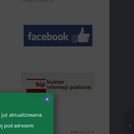
Projekty Unijne
(2)
×
 już aktualizowana.
ej pod adresem:
kwiecień 2014