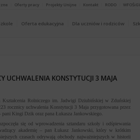
czne
Oferty pracy
Projekty Unijne
Kontakt
RODO
WFOŚiG
szkole
Oferta edukacyjna
Dla uczniów i rodziców
Szk
CY UCHWALENIA KONSTYTUCJI 3 MAJA
Kształcenia Rolniczego im. Jadwigi Dziubińskiej w Zduńskiej
223 rocznicy uchwalenia Konstytucji 3 Maja przygotowana przez
– pani Kingi Dzik oraz pana Łukasza Jankowskiego.
ozpoczęła się od wprowadzenia sztandaru szkoły i odśpiewania
wadzący akademię – pan Łukasz Jankowski, który w krótkim
isiejszych czasach odrywają obchody najważniejszych w historii