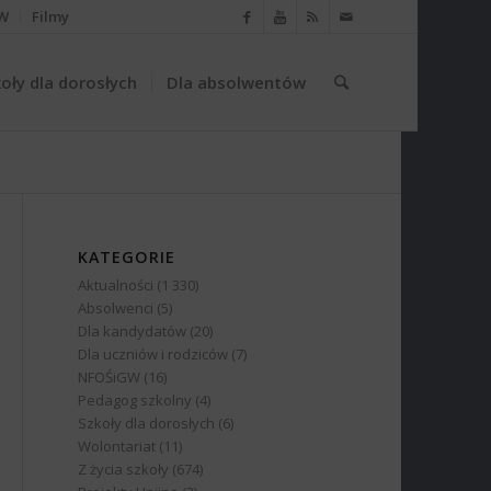
W
Filmy
oły dla dorosłych
Dla absolwentów
KATEGORIE
Aktualności
(1 330)
Absolwenci
(5)
Dla kandydatów
(20)
Dla uczniów i rodziców
(7)
NFOŚiGW
(16)
Pedagog szkolny
(4)
Szkoły dla dorosłych
(6)
Wolontariat
(11)
Z życia szkoły
(674)