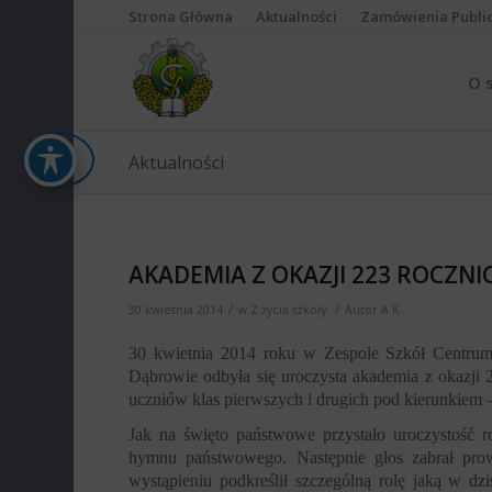
Strona Główna
Aktualności
Zamówienia Publi
O 
Aktualności
AKADEMIA Z OKAZJI 223 ROCZNI
/
/
30 kwietnia 2014
w
Z życia szkoły
Autor
A K
30 kwietnia 2014 roku w Zespole Szkół Centrum 
Dąbrowie odbyła się uroczysta akademia z okazji 
uczniów klas pierwszych i drugich pod kierunkiem 
Jak na święto państwowe przystało uroczystość r
hymnu państwowego. Następnie głos zabrał pro
wystąpieniu podkreślił szczególną rolę jaką w dz