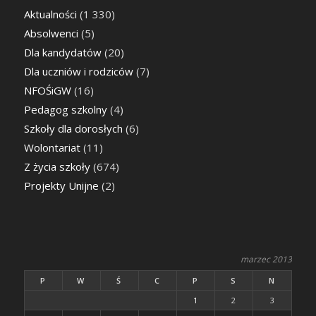
Aktualności
(1 330)
Absolwenci
(5)
Dla kandydatów
(20)
Dla uczniów i rodziców
(7)
NFOŚiGW
(16)
Pedagog szkolny
(4)
Szkoły dla dorosłych
(6)
Wolontariat
(11)
Z życia szkoły
(674)
Projekty Unijne
(2)
marzec 2013
P
W
Ś
C
P
S
N
1
2
3