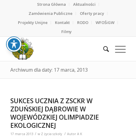
Strona Główna
Aktualności
Zamówienia Publiczne
Oferty pracy
Projekty Unijne
Kontakt
RODO
WFOŚiGW
Filmy
Archiwum dla daty: 17 marca, 2013
SUKCES UCZNIA Z ZSCKR W
ZDUŃSKIEJ DĄBROWIE W
WOJEWÓDZKIEJ OLIMPIADZIE
EKOLOGICZNEJ
/
/
17 marca 2013
w
Z życia szkoły
Autor
A K