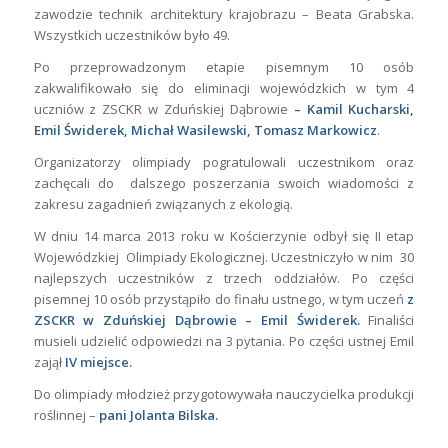
zawodzie technik architektury krajobrazu – Beata Grabska.
Wszystkich uczestników było 49.
Po przeprowadzonym etapie pisemnym 10 osób
zakwalifikowało się do eliminacji wojewódzkich w tym 4
uczniów z ZSCKR w Zduńskiej Dąbrowie
– Kamil Kucharski,
Emil Świderek, Michał
Wasilewski, Tomasz Markowicz
.
Organizatorzy olimpiady pogratulowali uczestnikom oraz
zachęcali do dalszego poszerzania swoich wiadomości z
zakresu zagadnień związanych z ekologią.
W dniu 14 marca 2013 roku w Kościerzynie odbył się II etap
Wojewódzkiej Olimpiady Ekologicznej. Uczestniczyło w nim 30
najlepszych uczestników z trzech oddziałów. Po części
pisemnej 10 osób przystąpiło do finału ustnego, w tym uczeń
z
ZSCKR w Zduńskiej Dąbrowie – Emil Świderek.
Finaliści
musieli udzielić odpowiedzi na 3 pytania. Po części ustnej Emil
zajął
IV miejsce.
Do olimpiady młodzież przygotowywała nauczycielka produkcji
roślinnej –
pani
Jolanta Bilska.