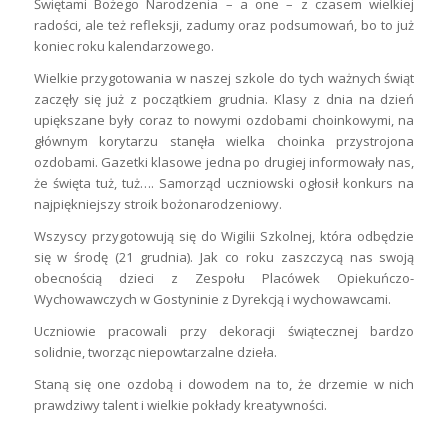
Świętami Bożego Narodzenia – a one – z czasem wielkiej
radości, ale też refleksji, zadumy oraz podsumowań, bo to już
koniec roku kalendarzowego.
Wielkie przygotowania w naszej szkole do tych ważnych świąt
zaczęły się już z początkiem grudnia. Klasy z dnia na dzień
upiększane były coraz to nowymi ozdobami choinkowymi, na
głównym korytarzu stanęła wielka choinka przystrojona
ozdobami. Gazetki klasowe jedna po drugiej informowały nas,
że święta tuż, tuż…. Samorząd uczniowski ogłosił konkurs na
najpiękniejszy stroik bożonarodzeniowy.
Wszyscy przygotowują się do Wigilii Szkolnej, która odbędzie
się w środę (21 grudnia). Jak co roku zaszczycą nas swoją
obecnością dzieci z Zespołu Placówek Opiekuńczo-
Wychowawczych w Gostyninie z Dyrekcją i wychowawcami.
Uczniowie pracowali przy dekoracji świątecznej bardzo
solidnie, tworząc niepowtarzalne dzieła.
Staną się one ozdobą i dowodem na to, że drzemie w nich
prawdziwy talent i wielkie pokłady kreatywności.