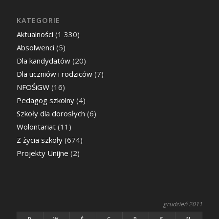
KATEGORIE
Aktualności
(1 330)
Absolwenci
(5)
Dla kandydatów
(20)
Dla uczniów i rodziców
(7)
NFOŚiGW
(16)
Pedagog szkolny
(4)
Szkoły dla dorosłych
(6)
Wolontariat
(11)
Z życia szkoły
(674)
Projekty Unijne
(2)
grudzień 2011
P
W
Ś
C
P
S
N