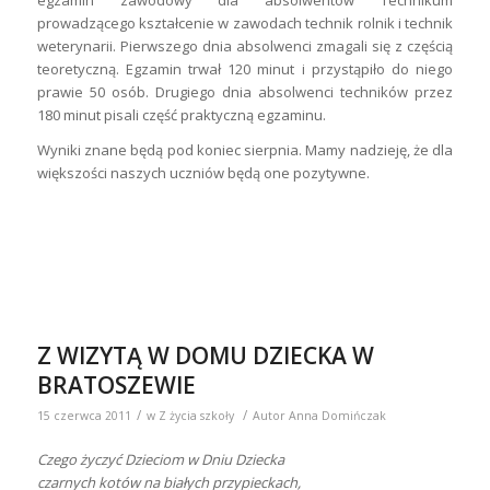
egzamin zawodowy dla absolwentów Technikum
prowadzącego kształcenie w zawodach technik rolnik i technik
weterynarii. Pierwszego dnia absolwenci zmagali się z częścią
teoretyczną. Egzamin trwał 120 minut i przystąpiło do niego
prawie 50 osób. Drugiego dnia absolwenci techników przez
180 minut pisali część praktyczną egzaminu.
Wyniki znane będą pod koniec sierpnia. Mamy nadzieję, że dla
większości naszych uczniów będą one pozytywne.
Z WIZYTĄ W DOMU DZIECKA W
BRATOSZEWIE
/
/
15 czerwca 2011
w
Z życia szkoły
Autor
Anna Domińczak
Czego życzyć Dzieciom w Dniu Dziecka
czarnych kotów na białych przypieckach,