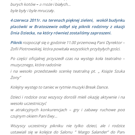
burych kotów
–
a m
oże i białych…
byle były i byle mruczały.
4 czerwca 2011r. na terenach pięknej zieleni, wokół budynku
placówki w Bratoszewie odbył się piknik rodzinny z okazji
Dnia Dziecka, na który również zostaliśmy zaproszeni.
Piknik
rozpoczął się o godzinie 11.00 przemową Pani Dyrektor –
Zofii Piotrowskiej, która powitała wszystkich przybyłych gości.
Po części oficjalnej przyszedł czas na występ koła teatralno –
muzycznego, które radośnie
i na wesoło przedstawiło scenkę teatralną
pt. „ Książe Szuka
Żony”
Kolejny występ to taniec w rytmie muzyki Break Dance.
Dzieci i rodzice oraz wszyscy dorośli mieli okazję aktywnie i na
wesoło uczestniczyć
w atrakcyjnych konkurencjach – gry i zabawy ruchowe pod
czujnym okiem Pani Ewy…
Wszyscy uczestnicy pikniku nie tylko dzieci, ale i rodzice
ustawiali się w kolejce do Salonu ” Margo Salander” do Pani