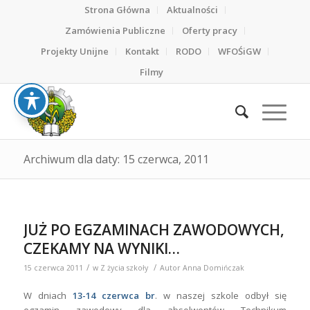
Strona Główna
Aktualności
Zamówienia Publiczne
Oferty pracy
Projekty Unijne
Kontakt
RODO
WFOŚiGW
Filmy
Archiwum dla daty: 15 czerwca, 2011
JUŻ PO EGZAMINACH ZAWODOWYCH,
CZEKAMY NA WYNIKI…
/
/
15 czerwca 2011
w
Z życia szkoły
Autor
Anna Domińczak
W dniach
13-14 czerwca br
. w naszej szkole odbył się