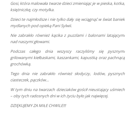
Gosi, która malowała twarze dzieci zmieniając je w pieska, kotka,
księżniczkę, czy motylka.
Dzieci te najmłodsze i nie tylko dały się wciągnąć w świat baniek
mydlanych pod opieką Pani Sylwii.
Nie zabrakło również kącika z puzzlami i balonami latającymi
nad naszymi głowami.
Podczas całego dnia wszyscy raczyliśmy się pysznymi
grilowanymi kiełbaskami, kaszankami, kapustką oraz pachnącą
grochówką.
Tego dnia nie zabrakło również słodyczy, lodów, pysznych
ciasteczek, pączków…
W tym dniu na twarzach dzieciaków gościł nieustający uśmiech
– oby tych radosnych dni w ich życiu było jak najwięcej.
DZIĘKUJEMY ZA MIŁE CHWILE!!!