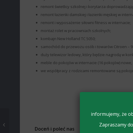
remont świetlicy szkolnej i korytarza doprowadzaj
remont łazienki damskiej i łazienki męskiej w intern
remont i wyposażenie siłowni fitness w internacie;
montaż rolet w pracowniach szkolnych;
kombajn New Holland TC 5050;
samochód do przewozu osób i towarów Citroen – 
duży telewizor ledowy, który będzie nagrodą w kon
meble do pokojów w internacie (16 pokojów) nowe,
we współpracy z rodzicami remontowane są pokoje 
informujemy, że ob
Zapraszamy do 
1% DLA MOJEJ SZKOŁY
Doceń i poleć nas