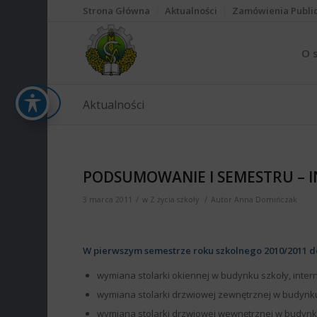
Strona Główna
Aktualności
Zamówienia Publi
O 
Aktualności
PODSUMOWANIE I SEMESTRU – I
/
/
3 marca 2011
w
Z życia szkoły
Autor
Anna Domińczak
W pierwszym semestrze roku szkolnego 2010/2011 d
wymiana stolarki okiennej w budynku szkoły, interna
wymiana stolarki drzwiowej zewnętrznej w budynku 
wymiana stolarki drzwiowej wewnętrznej w budynk