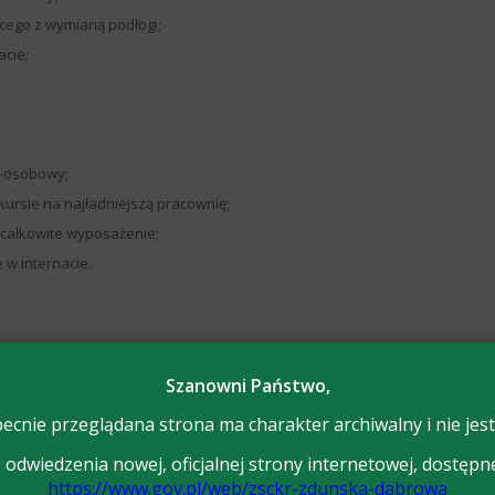
ącego z wymianą podłogi;
acie;
9-osobowy;
kursie na najładniejszą pracownię;
 całkowite wyposażenie;
w internacie.
Szanowni Państwo,
ecnie przeglądana strona ma charakter archiwalny i nie jest
odwiedzenia nowej, oficjalnej strony internetowej, dostępn
https://www.gov.pl/web/zsckr-zdunska-dabrowa