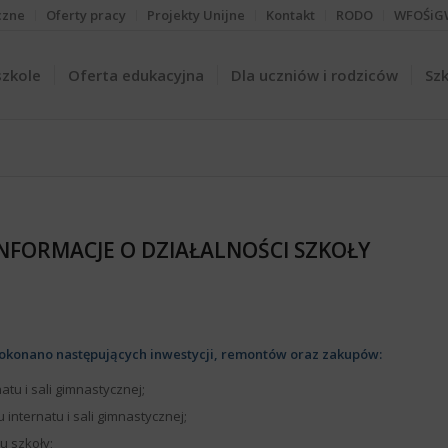
czne
Oferty pracy
Projekty Unijne
Kontakt
RODO
WFOŚiG
szkole
Oferta edukacyjna
Dla uczniów i rodziców
Szk
NFORMACJE O DZIAŁALNOŚCI SZKOŁY
okonano następujących inwestycji, remontów oraz zakupów:
tu i sali gimnastycznej;
internatu i sali gimnastycznej;
u szkoły;