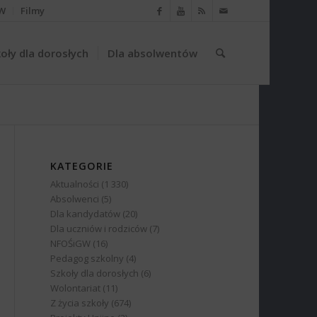
W
Filmy
oły dla dorosłych
Dla absolwentów
KATEGORIE
Aktualności
(1 330)
Absolwenci
(5)
Dla kandydatów
(20)
Dla uczniów i rodziców
(7)
NFOŚiGW
(16)
Pedagog szkolny
(4)
Szkoły dla dorosłych
(6)
Wolontariat
(11)
Z życia szkoły
(674)