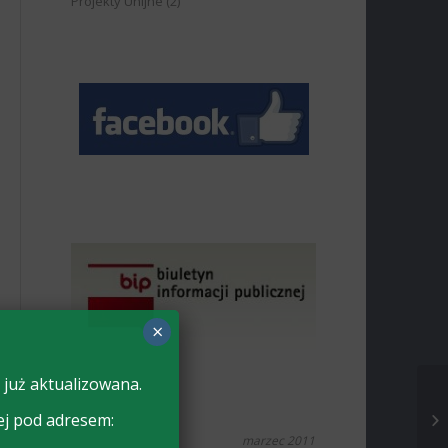
Projekty Unijne
(2)
×
 już aktualizowana.
ej pod adresem:
marzec 2011