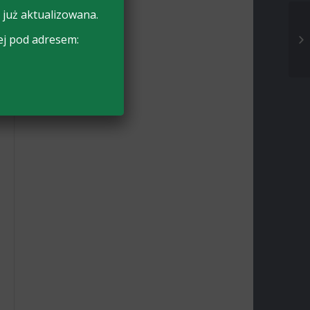
 już aktualizowana.
ej pod adresem: