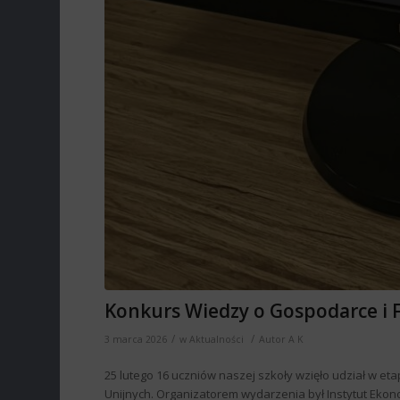
Konkurs Wiedzy o Gospodarce i 
/
/
3 marca 2026
w
Aktualności
Autor
A K
25 lutego 16 uczniów naszej szkoły wzięło udział w e
Unijnych. Organizatorem wydarzenia był Instytut Ekon