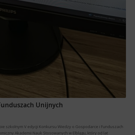
Funduszach Unijnych
tapie szkolnym V edycji Konkursu Wiedzy o Gospodarce i Funduszach
omiczny Akademii Nauk Stosowanych w Elblągu, który od lat