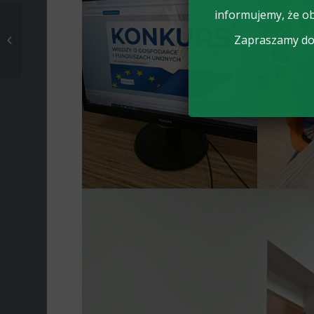
informujemy, że ob
Rekordowy Bieg
Tropem Wilczym w
Zapraszamy do 
Nowych Zdunach –
ponad 300
uczestników na...