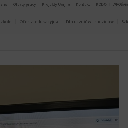
czne
Oferty pracy
Projekty Unijne
Kontakt
RODO
WFOŚiG
szkole
Oferta edukacyjna
Dla uczniów i rodziców
Szk