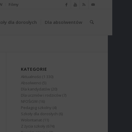
W
Filmy
oły dla dorosłych
Dla absolwentów
KATEGORIE
Aktualności
(1 330)
Absolwenci
(5)
Dla kandydatów
(20)
Dla uczniów i rodziców
(7)
NFOŚiGW
(16)
Pedagog szkolny
(4)
Szkoły dla dorosłych
(6)
Wolontariat
(11)
Z życia szkoły
(674)