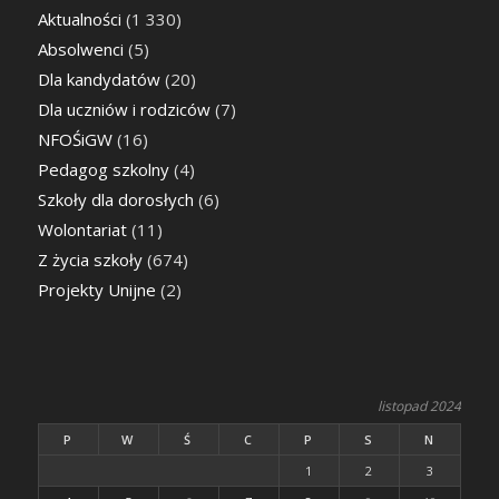
Aktualności
(1 330)
Absolwenci
(5)
Dla kandydatów
(20)
Dla uczniów i rodziców
(7)
NFOŚiGW
(16)
Pedagog szkolny
(4)
Szkoły dla dorosłych
(6)
Wolontariat
(11)
Z życia szkoły
(674)
Projekty Unijne
(2)
listopad 2024
P
W
Ś
C
P
S
N
1
2
3