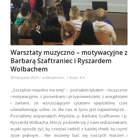
Warsztaty muzyczno – motywacyjne z
Barbarą Szaftraniec i Ryszardem
Wolbachem
/
/
28 listopada 2024
w
Aktualności
Autor
A K
„Szczęście niejedno ma imię” – pod takim tytułem – muzycznie
i motywacyjnie, z piosenkami i przypowieściami, z anegdotami
i żartami, ze wzruszającymi cytatami spędziliśmy czas
uświadamiając sobie, co dla nas w życiu jest najważniejsze…
Poznaliśmy wspaniałych Artystów, p. Barbarę Szaftraniec i p.
Ryszarda Wolbacha, którzy podzielili się z nami wskazówkami,
w jaki sposób żyć, by czerpać radość z każdej chwili, by czynić
życie pięknym… Nie możemy bać się naszych marzeń i