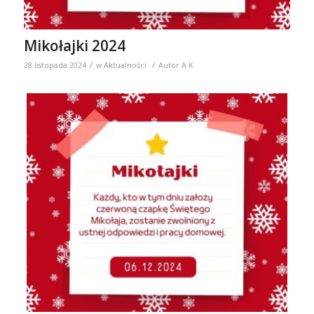
Mikołajki 2024
/
/
28 listopada 2024
w
Aktualności
Autor
A K