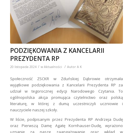
PODZIĘKOWANIA Z KANCELARII
PREZYDENTA RP
/
/
20 listopada 2024
w
Aktualności
Autor
A K
Społeczność ZSCKR w Zduńskiej Dąbrowie otrzymała
wyjątkowe podziękowania z Kancelarii Prezydenta RP za
udział w tegorocznej edycji Narodowego Czytania. To
ogólnopolska akcja promująca czytelnictwo oraz polską
literaturę, w której z dumą uczestniczyli uczniowie i
nauczyciele naszej szkoły.
W liście, podpisanym przez Prezydenta RP Andrzeja Dudę
oraz Pierwszą Damę Agatę Kornhauser-Dudę, wyrażono
uznanie za nasze zaangażowanie oraz wkład w