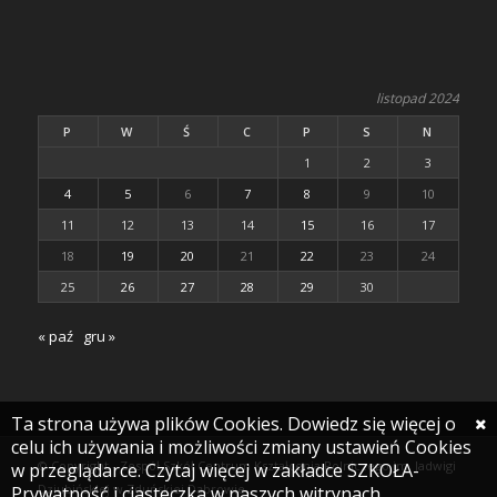
listopad 2024
P
W
Ś
C
P
S
N
1
2
3
4
5
6
7
8
9
10
11
12
13
14
15
16
17
18
19
20
21
22
23
24
25
26
27
28
29
30
« paź
gru »
Ta strona używa plików Cookies. Dowiedz się więcej o
celu ich używania i możliwości zmiany ustawień Cookies
© Copyright - Zespół Szkół Centrum Kształcenia Rolniczego im. Jadwigi
w przeglądarce. Czytaj więcej w zakładce SZKOŁA-
Dziubińskiej w Zduńskiej Dąbrowie
Prywatność i ciasteczka w naszych witrynach