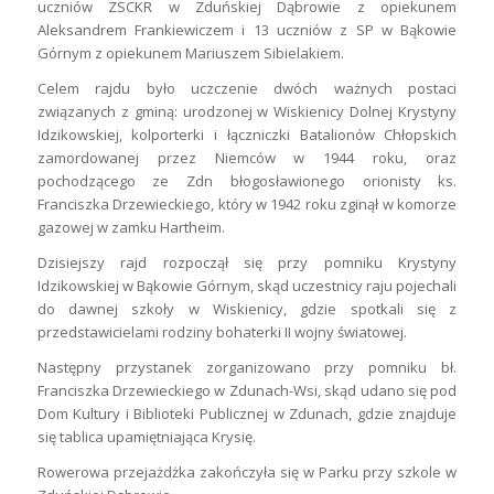
uczniów ZSCKR w Zduńskiej Dąbrowie z opiekunem
Aleksandrem Frankiewiczem i 13 uczniów z SP w Bąkowie
Górnym z opiekunem Mariuszem Sibielakiem.
Celem rajdu było uczczenie dwóch ważnych postaci
związanych z gminą: urodzonej w Wiskienicy Dolnej Krystyny
Idzikowskiej, kolporterki i łączniczki Batalionów Chłopskich
zamordowanej przez Niemców w 1944 roku, oraz
pochodzącego ze Zdn błogosławionego orionisty ks.
Franciszka Drzewieckiego, który w 1942 roku zginął w komorze
gazowej w zamku Hartheim.
Dzisiejszy rajd rozpoczął się przy pomniku Krystyny
Idzikowskiej w Bąkowie Górnym, skąd uczestnicy raju pojechali
do dawnej szkoły w Wiskienicy, gdzie spotkali się z
przedstawicielami rodziny bohaterki II wojny światowej.
Następny przystanek zorganizowano przy pomniku bł.
Franciszka Drzewieckiego w Zdunach-Wsi, skąd udano się pod
Dom Kultury i Biblioteki Publicznej w Zdunach, gdzie znajduje
się tablica upamiętniająca Krysię.
Rowerowa przejażdżka zakończyła się w Parku przy szkole w