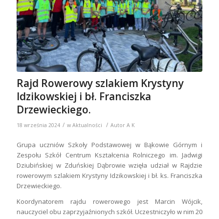
Rajd Rowerowy szlakiem Krystyny
Idzikowskiej i bł. Franciszka
Drzewieckiego.
/
/
18 września 2024
w
Aktualności
Autor
A K
Grupa uczniów Szkoły Podstawowej w Bąkowie Górnym i
Zespołu Szkół Centrum Kształcenia Rolniczego im. Jadwigi
Dziubińskiej w Zduńskiej Dąbrowie wzięła udział w Rajdzie
rowerowym szlakiem Krystyny Idzikowskiej i bł. ks. Franciszka
Drzewieckiego.
Koordynatorem rajdu rowerowego jest Marcin Wójcik,
nauczyciel obu zaprzyjaźnionych szkół. Uczestniczyło w nim 20