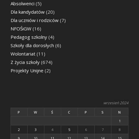
Absolwenci
(5)
Dla kandydatów
(20)
Dla uczniów i rodziców
(7)
NFOŚiGW
(16)
Pedagog szkolny
(4)
Szkoły dla dorosłych
(6)
Wolontariat
(11)
Z życia szkoły
(674)
Projekty Unijne
(2)
wrzesień 2024
P
W
Ś
C
P
S
N
1
2
3
4
5
6
7
8
9
10
11
12
13
14
15