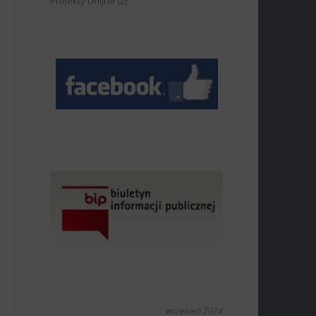
Projekty Unijne
(2)
wrzesień 2024