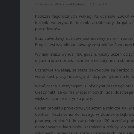
/
/
19 września 2024
w
Aktualności
Autor
A K
Podczas tegorocznych wakacji 42 uczniów ZSCKR w Z
technik weterynarii, technik architektury krajo
pracodawców.
Staż zawodowy uczniów jest możliwy dzięki realizo
Projekt jest współfinansowany ze środków Funduszy E
Wymiar stażu wynosi 150 godzin. Każdy uczeń otrzy
dojazdu oraz ubrania ochronne niezbędne na stanowi
Uczniowie uważają, że staże zawodowe są bardzo c
warunkach pracy i inspirują ich do przemyśleń na te
Współpraca z instytucjami i lokalnymi przedsiębior
Cieszy fakt, że co raz więcej młodych ludzi dostrzeg
większe szanse na rynku pracy.
Celem projektu projektowi „Nauczanie rolnicze XXI wie
Centrum Kształcenia Rolniczego w Zduńskiej Dąbro
poprawę zdolności do zatrudnienia 120 uczniów podn
dostosowanie kierunków kształcenia szkoły do w
szkolnych, organizację staży uczniowskich, realiz