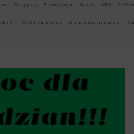
czne
Oferty pracy
Projekty Unijne
Kontakt
RODO
WFOŚiG
szkole
Oferta edukacyjna
Dla uczniów i rodziców
Szk