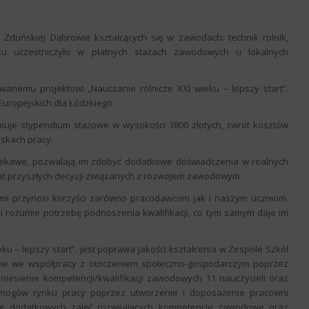
duńskiej Dąbrowie kształcących się w zawodach: technik rolnik,
brazu uczestniczyło w płatnych stażach zawodowych u lokalnych
wanemu projektowi „Nauczanie rolnicze XXI wieku – lepszy start”.
uropejskich dla Łódzkiego.
muje stypendium stażowe w wysokości 1800 złotych, zwrot kosztów
skach pracy.
iekawe, pozwalają im zdobyć dodatkowe doświadczenia w realnych
mat przyszłych decyzji związanych z rozwojem zawodowym.
cami przynosi korzyści zarówno pracodawcom jak i naszym uczniom.
a i rozumie potrzebę podnoszenia kwalifikacji, co tym samym daje im
ku – lepszy start”. jest poprawa jakości kształcenia w Zespole Szkół
wie we współpracy z otoczeniem społeczno-gospodarczym poprzez
iesienie kompetencji/kwalifikacji zawodowych 11 nauczycieli oraz
ymogów rynku pracy poprzez utworzenie i doposażenie pracowni
ację dodatkowych zajęć rozwijających kompetencje zawodowe oraz