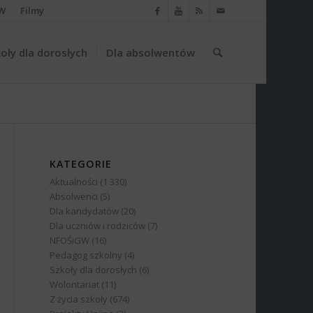
W
Filmy
oły dla dorosłych
Dla absolwentów
KATEGORIE
Aktualności
(1 330)
Absolwenci
(5)
Dla kandydatów
(20)
Dla uczniów i rodziców
(7)
NFOŚiGW
(16)
Pedagog szkolny
(4)
Szkoły dla dorosłych
(6)
Wolontariat
(11)
Z życia szkoły
(674)