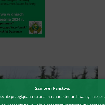
Szanowni Państwo,
ecnie przeglądana strona ma charakter archiwalny i nie jest