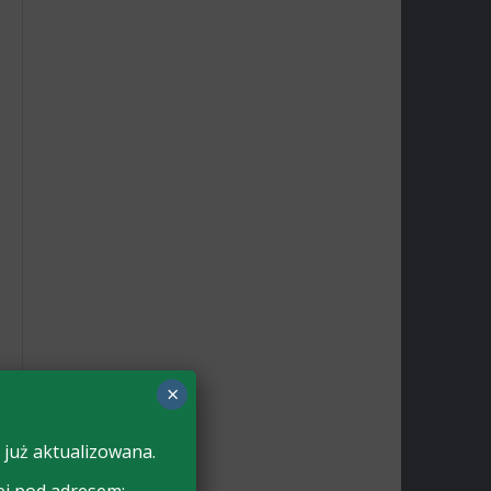
×
 już aktualizowana.