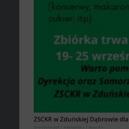
ZSCKR w Zduńskiej Dąbrowie dla
/
/
19 września 2024
w
Aktualności
Autor
A K