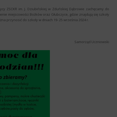
ycy ZSCKR im. J. Dziubińskiej w Zduńskiej Dąbrowie zachęcamy do
enie miejscowości Bożków oraz Głubczyce, gdzie znajdują się szkoły
żna przynosić do szkoły w dniach 19- 25 września 2024 r.
Samorząd Uczniowski