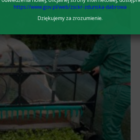
odwiedzenia nowej, oficjalnej strony internetowej, dostępn
https://www.gov.pl/web/zsckr-zdunska-dabrowa
Dziękujemy za zrozumienie.