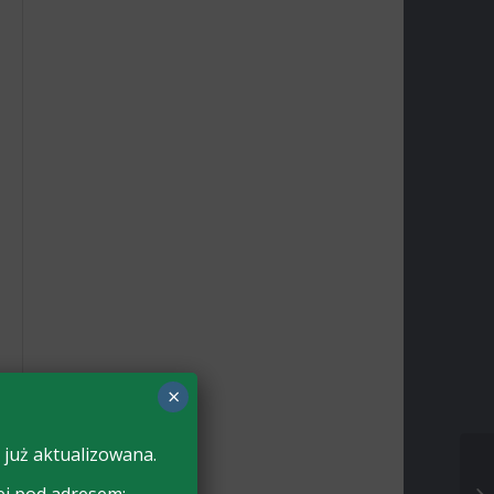
×
 już aktualizowana.