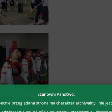
Szanowni Państwo,
ecnie przeglądana strona ma charakter archiwalny i nie jest