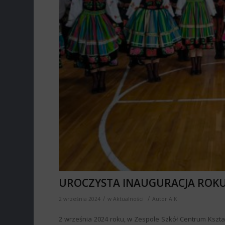
UROCZYSTA INAUGURACJA ROKU
/
/
2 września 2024
w
Aktualności
Autor
A K
2 września 2024 roku, w Zespole Szkół Centrum Kształ