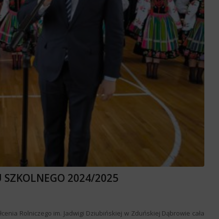
 SZKOLNEGO 2024/2025
cenia Rolniczego im. Jadwigi Dziubińskiej w Zduńskiej Dąbrowie cała