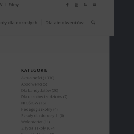
W
Filmy
oły dla dorosłych
Dla absolwentów
KATEGORIE
Aktualności
(1 330)
Absolwenci
(5)
Dla kandydatów
(20)
Dla uczniów i rodziców
(7)
NFOŚiGW
(16)
Pedagog szkolny
(4)
Szkoły dla dorosłych
(6)
Wolontariat
(11)
Z życia szkoły
(674)