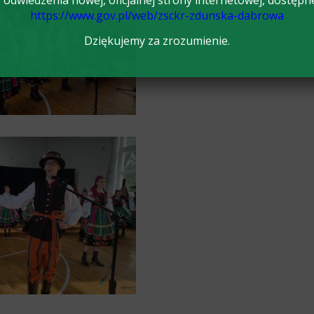
odwiedzenia nowej, oficjalnej strony internetowej, dostępn
https://www.gov.pl/web/zsckr-zdunska-dabrowa
Dziękujemy za zrozumienie.