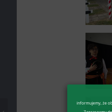
informujemy, że ob
Inauguracja roku szkolnego
2024/2025 w dniu 2 września