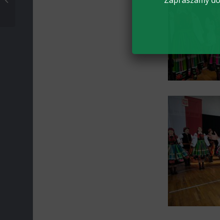
Zapraszamy do 
(poniedziałek) 2024...