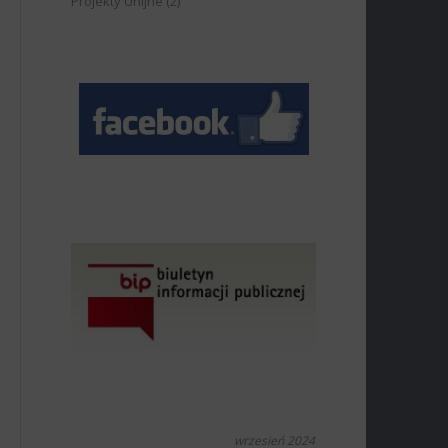
Projekty Unijne
(2)
wrzesień 2024