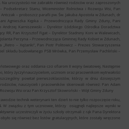
Na uroczystości nie zabrakło również rodziców oraz zaproszonych
– Podsekretarz Stanu, Wiceminister Rolnictwa i Rozwoju Wsi, Pan
 Antczak – proboszcz parafii pw. Św. Jakuba Apostoła w Zdunach, dr
ani Agnieszka Kępka – Przewodnicząca Rady Gminy Zduny, Pani
n Andrzej Karniszewski – Dyrektor Łódzkiego Ośrodka Doradztwa
cy RR, Pan Krzysztof Figat – Dyrektor Stadniny Koni w Walewicach,
 Jolanta Perzyna – Przewodnicząca Gminnej Rady Kobiet w Zdunach,
 „Retro – Xężanki”, Pan Piotr Politowicz – Prezes Stowarzyszenia
iciel składu budowłanego PSB Mrówka, Pan Przemysław Pachliński –
ństwowego oraz oddania czci ofiarom II wojny światowej. Następnie
i, który życzył nauczycielom, uczniom oraz pracownikom wytrwałości
zególny powitał pierwszoklasistów, którzy w dniu dzisiejszym
odziców, nauczycieli i pracowników skierowali również: Pan Adam
i Rozwoju Wsi oraz Pan Krzysztof Skowroński – Wójt Gminy Zduny
 zawodzie technik weterynarii ten dzień to nie tylko rozpoczęcie roku,
 W związku z tym uczniowie, którzy osiągnęli najlepsze wyniki w
tywnie uczestniczyli w życiu szkoły otrzymali z rąk Pana Dyrektora
było się również bez listów gratulacyjnych, które zostały wręczone