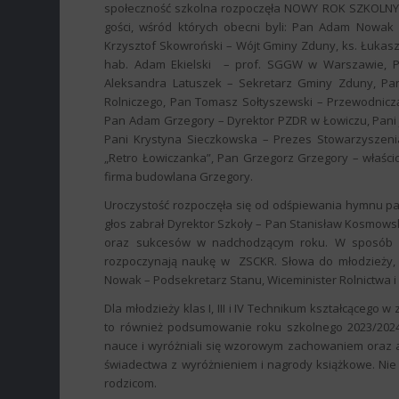
społeczność szkolna rozpoczęła NOWY ROK SZKOLNY. 
gości, wśród których obecni byli: Pan Adam Nowak 
Krzysztof Skowroński – Wójt Gminy Zduny, ks. Łukasz
hab. Adam Ekielski – prof. SGGW w Warszawie, P
Aleksandra Latuszek – Sekretarz Gminy Zduny, Pa
Rolniczego, Pan Tomasz Sołtyszewski – Przewodniczą
Pan Adam Grzegory – Dyrektor PZDR w Łowiczu, Pani
Pani Krystyna Sieczkowska – Prezes Stowarzyszenia
„Retro Łowiczanka”, Pan Grzegorz Grzegory – właśc
firma budowlana Grzegory.
Uroczystość rozpoczęła się od odśpiewania hymnu pa
głos zabrał Dyrektor Szkoły – Pan Stanisław Kosmowsk
oraz sukcesów w nadchodzącym roku. W sposób szc
rozpoczynają naukę w ZSCKR. Słowa do młodzieży, r
Nowak – Podsekretarz Stanu, Wiceminister Rolnictwa 
Dla młodzieży klas I, III i IV Technikum kształcącego w
to również podsumowanie roku szkolnego 2023/2024.
nauce i wyróżniali się wzorowym zachowaniem oraz ak
świadectwa z wyróżnieniem i nagrody książkowe. Nie o
rodzicom.