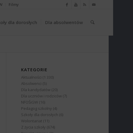
W
Filmy
oły dla dorosłych
Dla absolwentów
KATEGORIE
Aktualności
(1 330)
Absolwenci
(5)
Dla kandydatów
(20)
Dla uczniów i rodziców
(7)
NFOŚiGW
(16)
Pedagog szkolny
(4)
Szkoły dla dorosłych
(6)
Wolontariat
(11)
Z życia szkoły
(674)