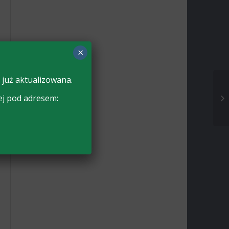
×
 już aktualizowana.
ej pod adresem: