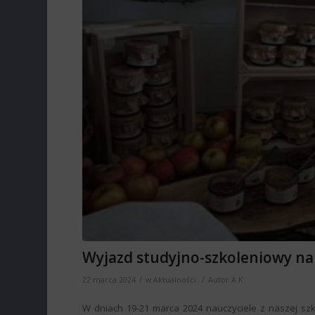
Wyjazd studyjno-szkoleniowy na
/
/
22 marca 2024
w
Aktualności
Autor
A K
W dniach 19-21 marca 2024 nauczyciele z naszej sz