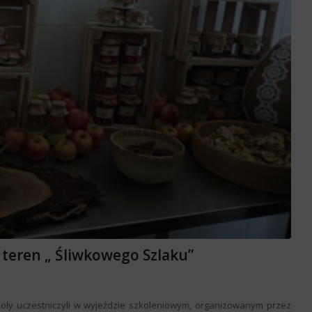
 teren „ Śliwkowego Szlaku”
koły uczestniczyli w wyjeździe szkoleniowym, organizowanym przez