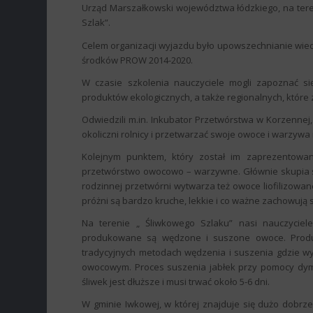
Urząd Marszałkowski województwa łódzkiego, na ter
Szlak”.
Celem organizacji wyjazdu było upowszechnianie wied
środków PROW 2014-2020.
W czasie szkolenia nauczyciele mogli zapoznać si
produktów ekologicznych, a także regionalnych, które 
Odwiedzili m.in. Inkubator Przetwórstwa w Korzennej,
okoliczni rolnicy i przetwarzać swoje owoce i warzywa 
Kolejnym punktem, który został im zaprezentowa
przetwórstwo owocowo – warzywne. Głównie skupia s
rodzinnej przetwórni wytwarza też owoce liofilizowan
próżni są bardzo kruche, lekkie i co ważne zachowują 
Na terenie „ Śliwkowego Szlaku” nasi nauczyciele
produkowane są wędzone i suszone owoce. Produ
tradycyjnych metodach wędzenia i suszenia gdzie w
owocowym. Proces suszenia jabłek przy pomocy dymu 
śliwek jest dłuższe i musi trwać około 5-6 dni.
W gminie Iwkowej, w której znajduje się dużo dobr