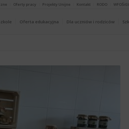
czne
Oferty pracy
Projekty Unijne
Kontakt
RODO
WFOŚiG
szkole
Oferta edukacyjna
Dla uczniów i rodziców
Szk