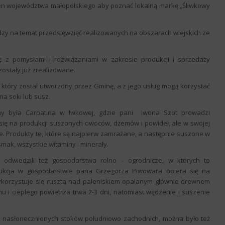
en województwa małopolskiego aby poznać lokalną markę „Śliwkowy
zy na temat przedsięwzięć realizowanych na obszarach wiejskich ze
ę z pomysłami i rozwiązaniami w zakresie produkcji i sprzedaży
zostały już zrealizowane.
 który został utworzony przez Gminę, a z jego usług mogą korzystać
na soki lub susz.
ny była Carpatina w Iwkowej, gdzie pani Iwona Szot prowadzi
ię na produkcji suszonych owoców, dżemów i powideł, ale w swojej
e. Produkty te, które są najpierw zamrażane, a następnie suszone w
smak, wszystkie witaminy i minerały.
 odwiedzili też gospodarstwa rolno – ogrodnicze, w których to
kcja w gospodarstwie pana Grzegorza Piwowara opiera się na
ykorzystuje się ruszta nad paleniskiem opalanym głównie drewnem
i ciepłego powietrza trwa 2-3 dni, natomiast wędzenie i suszenie
ze nasłonecznionych stoków południowo zachodnich, można było też