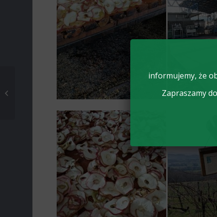
informujemy, że ob
TARGI KARIERY
Zapraszamy do 
,,SZKOŁA DLA
ÓSMOKLASISTY”