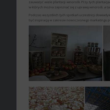
zauważyć wiele plantacji winorośli. Przy tych planta
w których można zapoznać się z uprawą winorośli, a t
Podczas wszystkich tych spotkań uczestnicy dowiadywa
być inspiracją w zakresie nowoczesnego marketingu p