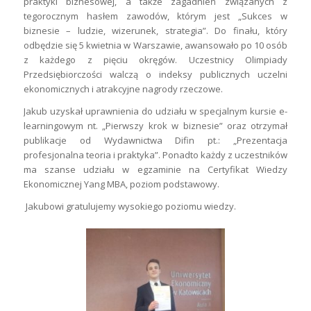
praktyki biznesowej, a także zagadnień związanych z
tegorocznym hasłem zawodów, którym jest „Sukces w
biznesie – ludzie, wizerunek, strategia”. Do finału, który
odbędzie się 5 kwietnia w Warszawie, awansowało po 10 osób
z każdego z pięciu okręgów. Uczestnicy Olimpiady
Przedsiębiorczości walczą o indeksy publicznych uczelni
ekonomicznych i atrakcyjne nagrody rzeczowe.
Jakub uzyskał uprawnienia do udziału w specjalnym kursie e-
learningowym nt. „Pierwszy krok w biznesie” oraz otrzymał
publikacje od Wydawnictwa Difin pt.: „Prezentacja
profesjonalna teoria i praktyka”. Ponadto każdy z uczestników
ma szanse udziału w egzaminie na Certyfikat Wiedzy
Ekonomicznej Yang MBA, poziom podstawowy.
Jakubowi gratulujemy wysokiego poziomu wiedzy.