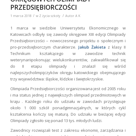
PRZEDSIĘBIORCZOŚCI
/
/
1 marca 2018
w
Z życia szkoły
Autor
A K
1 marca w siedzibie Uniwersytetu Ekonomicznego w
Katowicach odbyły się zawody okręgowe XIII edycji Olimpiady
Przedsiębiorczości – nowoczesnego projektu o społecznym i
pro-przedsiębiorczym charakterze.
Jakub Żakieta
z klasy II
Technikum kształcącego w zawodzie technik
weterynariipokonując wielukonkurentów, zakwalifikował się
do II etapu olimpiady i znalazł się wśród
najlepszycholimpijczyków okręgu katowickiego obejmującego
trzy województwa: śląskie, łódzkie i świętokrzyskie.
Olimpiada Przedsiębiorczości organizowana jest od 2005 roku
i ma status jednej z największych olimpiad przedmiotowych w
kraju . Każdego roku do udziału w zawodach przystępuje
około 1 000 szkół ponadgimnazjalnych, w których cykl
kształcenia kończy się maturą. Do udziału w bieżącej edycji
Olimpiady zgłosiło się ponad 13 tys. młodych ludzi.
Zawodnicy rozwiązali test z zakresu ekonomii, zarządzania i