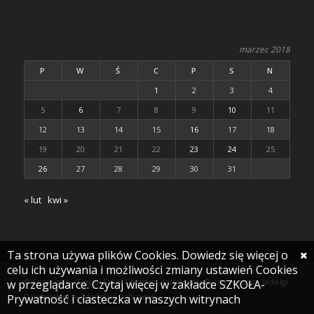
marzec 2018
P
W
Ś
C
P
S
N
1
2
3
4
5
6
7
8
9
10
11
12
13
14
15
16
17
18
19
20
21
22
23
24
25
26
27
28
29
30
31
« lut
kwi »
Ta strona używa plików Cookies. Dowiedz się więcej o
celu ich używania i możliwości zmiany ustawień Cookies
© Copyright - Zespół Szkół Centrum Kształcenia Rolniczego im. Jadwigi
w przeglądarce. Czytaj więcej w zakładce SZKOŁA-
Dziubińskiej w Zduńskiej Dąbrowie
Prywatność i ciasteczka w naszych witrynach