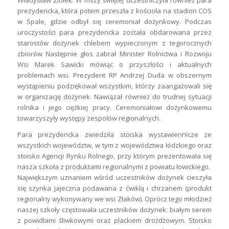
prezydencka, która potem przeszła z kościoła na stadion COS
w Spale, gdzie odbył się ceremoniał dożynkowy. Podczas
uroczystości para prezydencka została obdarowana przez
starostów dożynek chlebem wypieczonym z tegorocznych
zbiorów Następnie głos zabrał Minister Rolnictwa i Rozwoju
Wsi Marek Sawicki mówiąc o przyszłości i aktualnych
problemach wsi. Prezydent RP Andrzej Duda w obszernym
wystąpieniu podziękował wszystkim, którzy zaangażowali się
w organizację dożynek. Nawiązał również do trudnej sytuacji
rolnika i jego ciężkiej pracy. Ceremoniałowi dożynkowemu
towarzyszyły występy zespołów regionalnych.
Para prezydencka zwiedziła stoiska wystawiennicze ze
wszystkich województw, w tym z województwa łódzkiego oraz
stoisko Agencji Rynku Rolnego, przy którym prezentowała się
nasza szkoła z produktami regionalnymi z powiatu łowickiego.
Największym uznaniem wśród uczestników dożynek cieszyła
się szynka jajeczna podawana z ćwikłą i chrzanem (produkt
regionalny wykonywany we wsi Złaków). Oprócz tego młodzież
naszej szkoły częstowała uczestników dożynek: białym serem
z powidłami śliwkowymi oraz plackiem drożdżowym. Stoisko