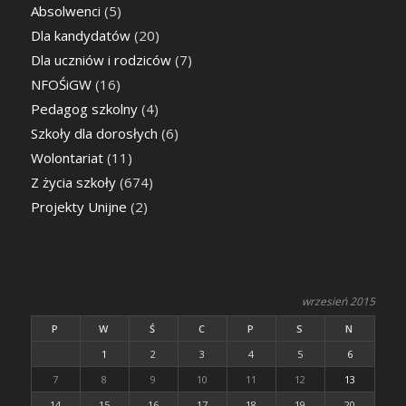
Absolwenci
(5)
Dla kandydatów
(20)
Dla uczniów i rodziców
(7)
NFOŚiGW
(16)
Pedagog szkolny
(4)
Szkoły dla dorosłych
(6)
Wolontariat
(11)
Z życia szkoły
(674)
Projekty Unijne
(2)
wrzesień 2015
P
W
Ś
C
P
S
N
1
2
3
4
5
6
7
8
9
10
11
12
13
14
15
16
17
18
19
20