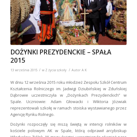
DOŻYNKI PREZYDENCKIE – SPAŁA
2015
/
/
13 września 2015
w
Z życia szkoły
Autor
A K
W dniu 12 września 2015 roku młodzież Zespołu Szkół Centrum
Kształcenia Rolniczego im. Jadwigi Dziubińskiej w Zduńskiej
Dąbrowie uczestniczyła w „Dożynkach Prezydenckich” w
Spale. Uczniowie: Adam Głowacki i Wiktoria Józwiak
reprezentowali szkołę w ramach stoiska wystawianego przez
Agencję Rynku Rolnego.
Dożynki rozpoczęły się mszą świętą w intencji rolników w
kościele polowym AK w Spale, którą odprawił arcybiskup
Władysław Ziółek. W mszy świętej uczestniczyła również para