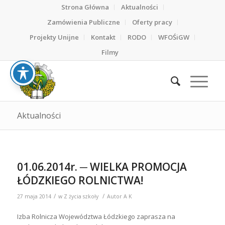
Strona Główna
Aktualności
Zamówienia Publiczne
Oferty pracy
Projekty Unijne
Kontakt
RODO
WFOŚiGW
Filmy
Aktualności
01.06.2014r. ─ WIELKA PROMOCJA
ŁÓDZKIEGO ROLNICTWA!
/
/
27 maja 2014
w
Z życia szkoły
Autor
A K
Izba Rolnicza Województwa Łódzkiego zaprasza na