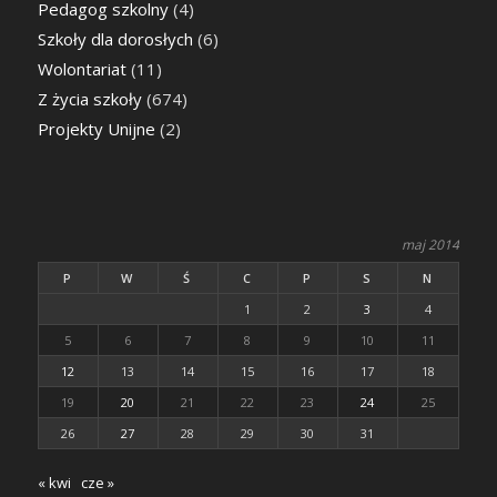
Pedagog szkolny
(4)
Szkoły dla dorosłych
(6)
Wolontariat
(11)
Z życia szkoły
(674)
Projekty Unijne
(2)
maj 2014
P
W
Ś
C
P
S
N
1
2
3
4
5
6
7
8
9
10
11
12
13
14
15
16
17
18
19
20
21
22
23
24
25
26
27
28
29
30
31
« kwi
cze »