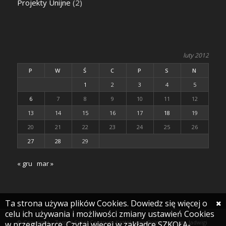
Projekty Unijne
(2)
luty 2012
P
W
Ś
C
P
S
N
1
2
3
4
5
6
7
8
9
10
11
12
13
14
15
16
17
18
19
20
21
22
23
24
25
26
27
28
29
« gru
mar »
Ta strona używa plików Cookies. Dowiedz się więcej o
celu ich używania i możliwości zmiany ustawień Cookies
© Copyright - Zespół Szkół Centrum Kształcenia Rolniczego im. Jadwigi
w przeglądarce. Czytaj więcej w zakładce SZKOŁA-