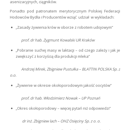
asenizacyjnych, ciągników.
Ponadto pod patronatem merytorycznym Polskiej Federacji
Hodowców Bydła i Producentów wziąć udział w wykładach:
„Zasady żywienia krów w oborze z robotem udojowym”
prof. dr hab. Zygmunt Kowalski UR Kraków
„Pobranie suchej masy w laktacji – od czego zależy i jak je
zwiększyć z korzyścią dla produkcji mleka”
Andrzej Mirek, Zbigniew Pustułka – BLATTIN POLSKA Sp. z
o.o.
„Żywienie w okresie okołoporodowym jakość oocytów”
prof. dr hab. Włodzimierz Nowak – UP Poznań
„Okres okołoporodowy – więcej pytań niż odpowiedzi”
dr inż. Zbigniew lach – OHZ Osięciny Sp. z o. o.