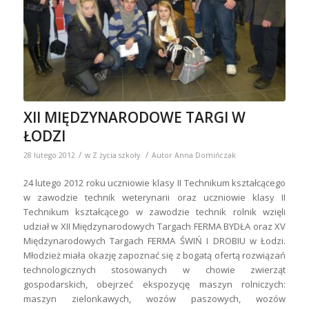
XII MIĘDZYNARODOWE TARGI W
ŁODZI
/
/
28 lutego 2012
w
Z życia szkoły
Autor
Anna Domińczak
24 lutego 2012 roku uczniowie klasy II Technikum kształcącego
w zawodzie technik weterynarii oraz uczniowie klasy II
Technikum kształcącego w zawodzie technik rolnik wzięli
udział w XII Międzynarodowych Targach FERMA BYDŁA oraz XV
Międzynarodowych Targach FERMA ŚWIŃ I DROBIU w Łodzi.
Młodzież miała okazję zapoznać się z bogatą ofertą rozwiązań
technologicznych stosowanych w chowie zwierząt
gospodarskich, obejrzeć ekspozycję maszyn rolniczych:
maszyn zielonkawych, wozów paszowych, wozów